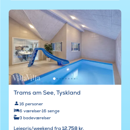
Trams am See, Tyskland
16
personer
6
værelser
·
16
senge
3
badeværelser
Lejepris/weekend fra
12.758 kr.