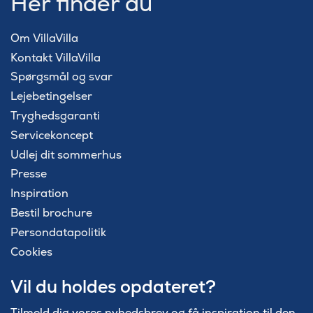
Her finder du
Om VillaVilla
Kontakt VillaVilla
Spørgsmål og svar
Lejebetingelser
Tryghedsgaranti
Servicekoncept
Udlej dit sommerhus
Presse
Inspiration
Bestil brochure
Persondatapolitik
Cookies
Vil du holdes opdateret?
Tilmeld dig vores nyhedsbrev og få inspiration til den