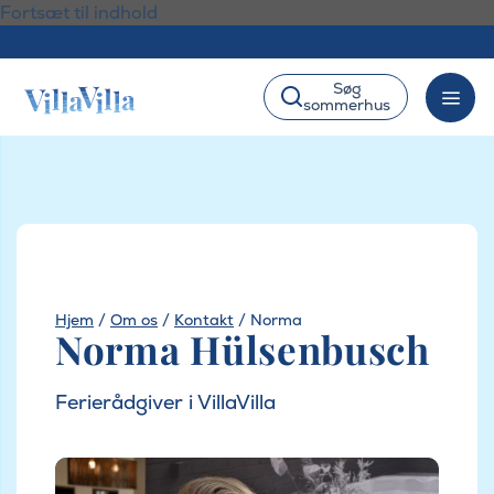
Fortsæt til indhold
Søg
sommerhus
Hjem
/
Om os
/
Kontakt
/
Norma
Norma Hülsenbusch
Ferierådgiver i VillaVilla