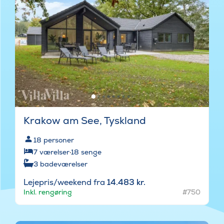
Krakow am See, Tyskland
18
personer
7
værelser
·
18
senge
3
badeværelser
Lejepris/weekend fra
14.483 kr.
Inkl. rengøring
#750