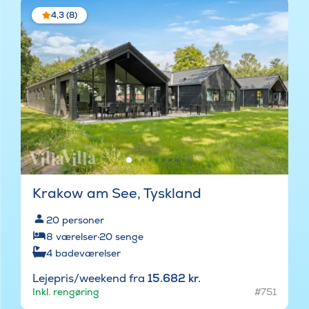
4,3 (8)
Krakow am See, Tyskland
20
personer
8
værelser
·
20
senge
4
badeværelser
Lejepris/weekend fra
15.682 kr.
Inkl. rengøring
#751