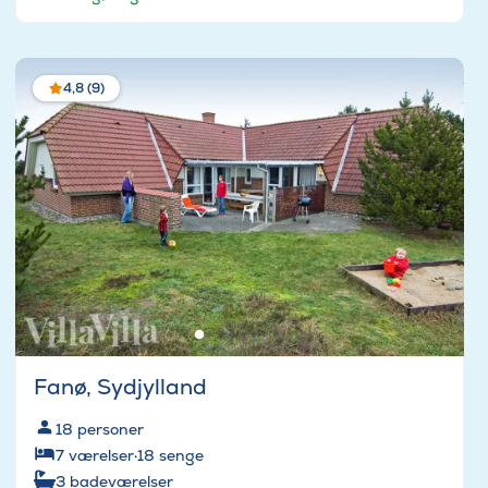
4,8 (9)
Fanø, Sydjylland
18
personer
7
værelser
·
18
senge
3
badeværelser