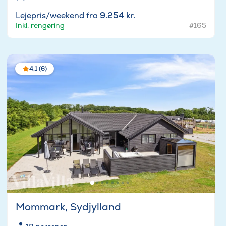
Lejepris/weekend fra
9.254 kr.
Inkl. rengøring
#165
4,1 (6)
Mommark, Sydjylland