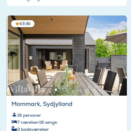
4,5 (6)
Mommark, Sydjylland
18
personer
7
værelser
·
18
senge
3
badeværelser