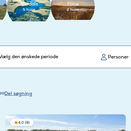
Nordals
Fanø
5 huse
2 huse
Vælg den ønskede periode
Personer
Del søgning
4,0 (9)