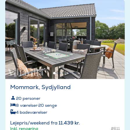
Mommark, Sydjylland
20
personer
8
værelser
·
20
senge
4
badeværelser
Lejepris/weekend fra
11.439 kr.
Inkl. rengøring
#611