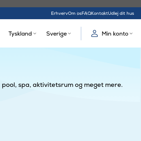
Erhverv
Om os
FAQ
Kontakt
Udlej dit hus
Tyskland
Sverige
Min konto
d pool, spa, aktivitetsrum og meget mere.