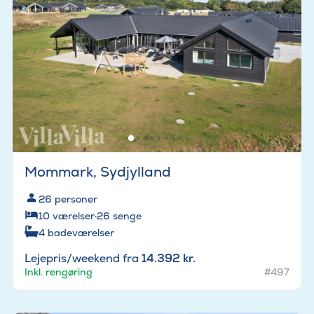
Mommark, Sydjylland
26
personer
10
værelser
·
26
senge
4
badeværelser
Lejepris/weekend fra
14.392 kr.
Inkl. rengøring
#497