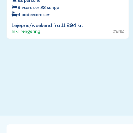
22
personer
9
værelser
·
22
senge
4
badeværelser
Lejepris/weekend fra
11.294 kr.
Inkl. rengøring
#242