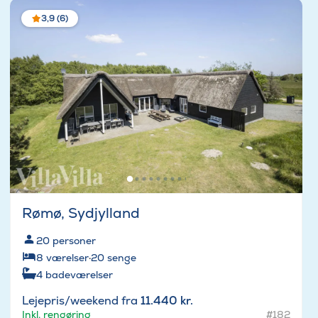
3,9 (6)
Rømø, Sydjylland
20
personer
8
værelser
·
20
senge
4
badeværelser
Lejepris/weekend fra
11.440 kr.
Inkl. rengøring
#182