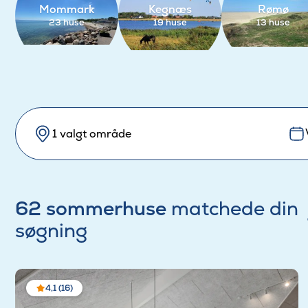
Mommark
Kegnæs
Rømø
23 huse
19 huse
13 huse
1 valgt område
62 sommerhuse
matchede din
søgning
4,1 (16)