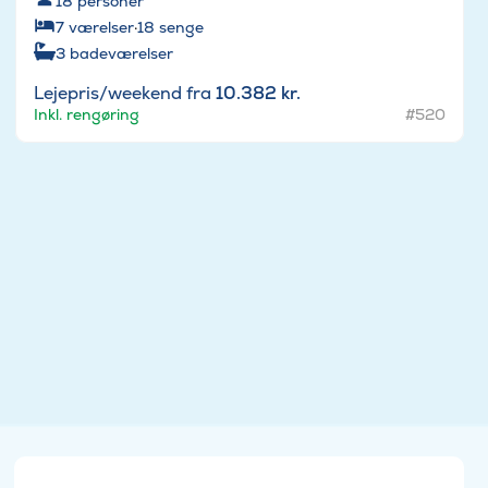
18
personer
7
værelser
·
18
senge
3
badeværelser
Lejepris/weekend fra
10.382 kr.
Inkl. rengøring
#520