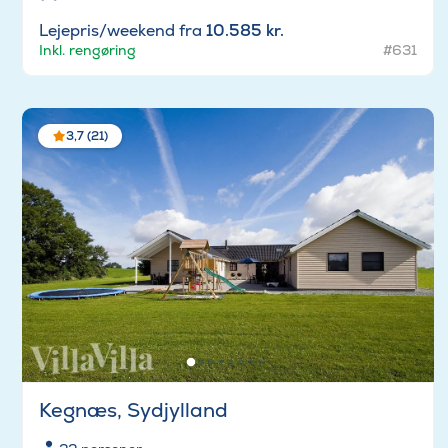
Lejepris/weekend fra
10.585 kr.
Inkl. rengøring
#631
3,7 (21)
Kegnæs, Sydjylland