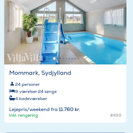
Mommark, Sydjylland
24
personer
9
værelser
·
24
senge
4
badeværelser
Lejepris/weekend fra
11.760 kr.
Inkl. rengøring
#499