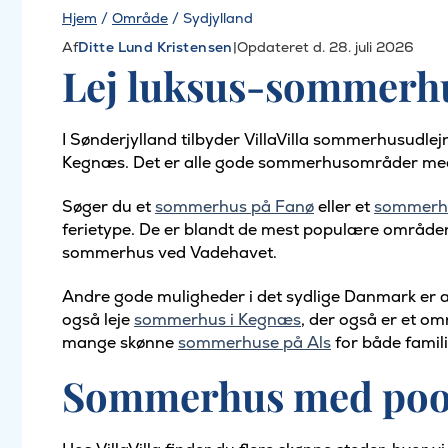
Hjem
/
Område
/
Sydjylland
Af
Ditte Lund Kristensen
|
Opdateret d. 28. juli 2026
Lej luksus-sommerhu
I Sønderjylland tilbyder VillaVilla sommerhusudl
Kegnæs. Det er alle gode sommerhusområder med
Søger du et
sommerhus på Fanø
eller et
sommerh
ferietype. De er blandt de mest populære områder 
sommerhus ved Vadehavet.
Andre gode muligheder i det sydlige Danmark er a
også leje
sommerhus i Kegnæs
, der også er et om
mange skønne
sommerhuse på Als
for både famil
Sommerhus med pool