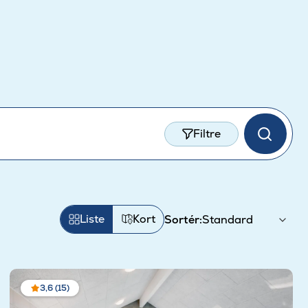
Filtre
Liste
Kort
Sortér:
3,6 (15)