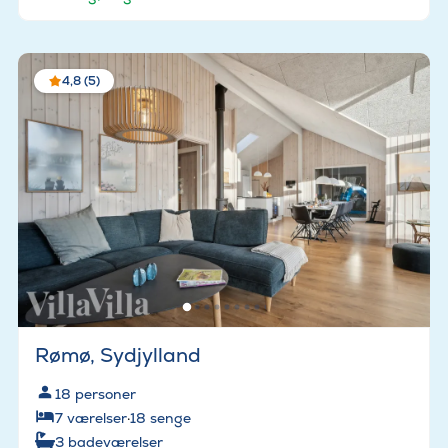
4,8 (5)
Rømø, Sydjylland
18
personer
7
værelser
·
18
senge
3
badeværelser