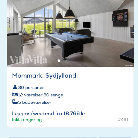
Mommark, Sydjylland
30
personer
12
værelser
·
30
senge
5
badeværelser
Lejepris/weekend fra
18.766 kr.
Inkl. rengøring
#491