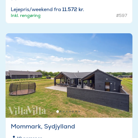
Lejepris/weekend fra
11.572 kr.
Inkl. rengøring
#597
Mommark, Sydjylland