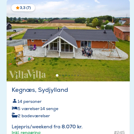
3,3 (7)
Kegnæs, Sydjylland
14
personer
5
værelser
·
14
senge
2
badeværelser
Lejepris/weekend fra
8.070 kr.
Inkl. rengøring
#245