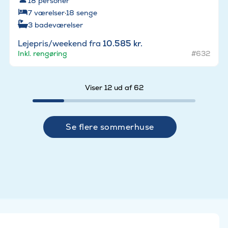
18
personer
7
værelser
·
18
senge
3
badeværelser
Lejepris/weekend fra
10.585 kr.
Inkl. rengøring
#632
Viser 12 ud af 62
Se flere sommerhuse