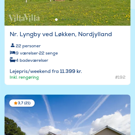
Nr. Lyngby ved Løkken, Nordjylland
22
personer
9
værelser
·
22
senge
4
badeværelser
Lejepris/weekend fra
11.399 kr.
Inkl. rengøring
#192
3,7 (21)