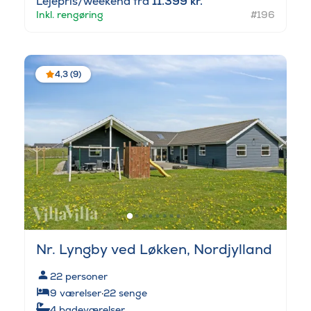
Lejepris/weekend fra
11.399 kr.
Inkl. rengøring
#196
4,3 (9)
Nr. Lyngby ved Løkken, Nordjylland
22
personer
9
værelser
·
22
senge
4
badeværelser