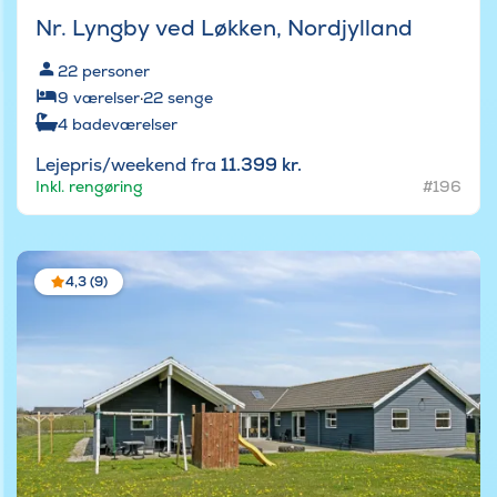
Nr. Lyngby ved Løkken, Nordjylland
22
personer
9
værelser
·
22
senge
4
badeværelser
Lejepris/weekend fra
11.399 kr.
Inkl. rengøring
#196
4,3 (9)