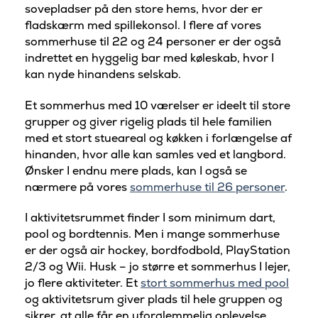
sovepladser på den store hems, hvor der er
fladskærm med spillekonsol. I flere af vores
sommerhuse til 22 og 24 personer er der også
indrettet en hyggelig bar med køleskab, hvor I
kan nyde hinandens selskab.
Et sommerhus med 10 værelser er ideelt til store
grupper og giver rigelig plads til hele familien
med et stort stueareal og køkken i forlængelse af
hinanden, hvor alle kan samles ved et langbord.
Ønsker I endnu mere plads, kan I også se
nærmere på vores
sommerhuse til 26 personer
.
I aktivitetsrummet finder I som minimum dart,
pool og bordtennis. Men i mange sommerhuse
er der også air hockey, bordfodbold, PlayStation
2/3 og Wii. Husk – jo større et sommerhus I lejer,
jo flere aktiviteter. Et
stort sommerhus med pool
og aktivitetsrum giver plads til hele gruppen og
sikrer, at alle får en uforglemmelig oplevelse.