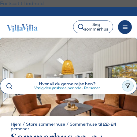
Fortsæt til indhold
Søg
sommerhus
Hvor vil du gerne rejse hen?
Vælg den ønskede periode
·
Personer
Hjem
/
Store sommerhuse
/
Sommerhuse til 22-24
personer
Sommerhus 22-24