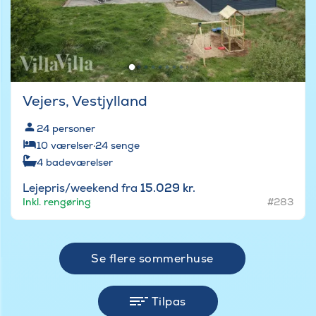
Vejers, Vestjylland
24
personer
10
værelser
·
24
senge
4
badeværelser
Lejepris/weekend fra
15.029 kr.
Inkl. rengøring
#283
Se flere sommerhuse
Tilpas