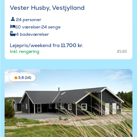
Vester Husby, Vestjylland
24
personer
10
værelser
·
24
senge
4
badeværelser
Lejepris/weekend fra
11.700 kr.
Inkl. rengøring
#146
3,8 (14)