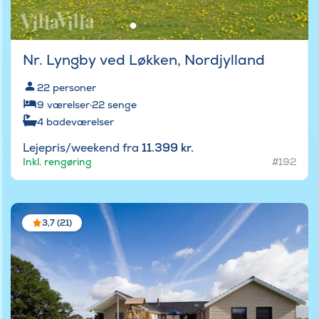
Nr. Lyngby ved Løkken, Nordjylland
22
personer
9
værelser
·
22
senge
4
badeværelser
Lejepris/weekend fra
11.399 kr.
Inkl. rengøring
#192
3,7 (21)