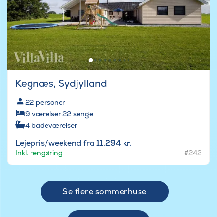
Kegnæs, Sydjylland
22
personer
9
værelser
·
22
senge
4
badeværelser
Lejepris/weekend fra
11.294 kr.
Inkl. rengøring
#242
Se flere sommerhuse