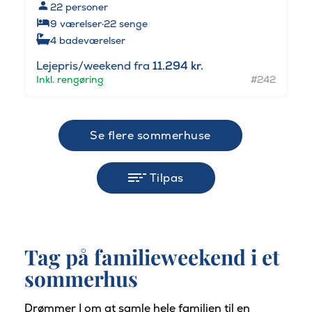
22
personer
9
værelser
·
22
senge
4
badeværelser
Lejepris/weekend fra
11.294 kr.
Inkl. rengøring
#242
Se flere sommerhuse
Tilpas
Tag på familieweekend i et
sommerhus
Drømmer I om at samle hele familien til en