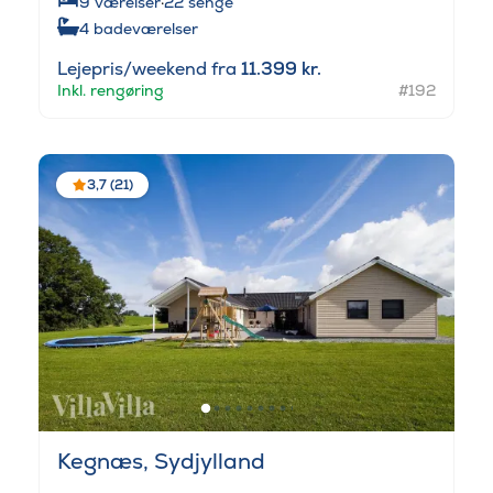
9
værelser
·
22
senge
4
badeværelser
Lejepris/weekend fra
11.399 kr.
Inkl. rengøring
#192
3,7 (21)
Kegnæs, Sydjylland