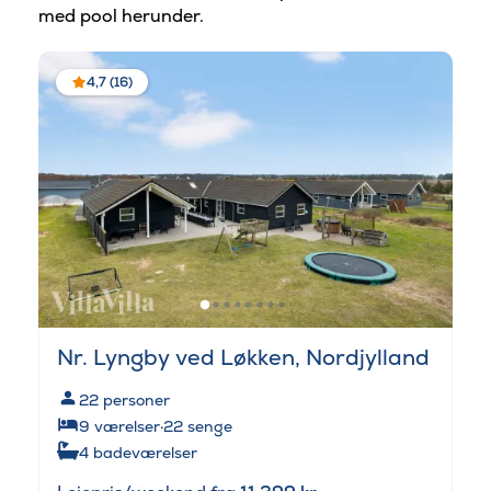
med pool herunder.
4,7 (16)
Nr. Lyngby ved Løkken, Nordjylland
22
personer
9
værelser
·
22
senge
4
badeværelser