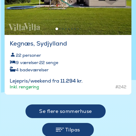
Kegnæs, Sydjylland
22
personer
9
værelser
·
22
senge
4
badeværelser
Lejepris/weekend fra
11.294 kr.
Inkl. rengøring
#242
Se flere sommerhuse
Tilpas