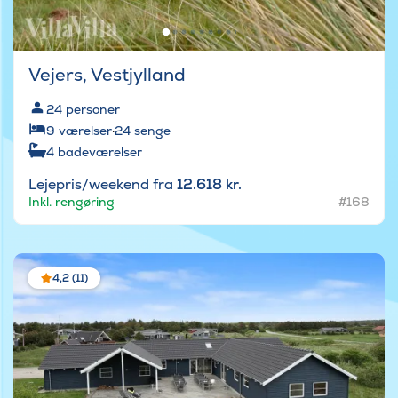
Vejers, Vestjylland
24
personer
9
værelser
·
24
senge
4
badeværelser
Lejepris/weekend fra
12.618 kr.
Inkl. rengøring
#168
4,2 (11)