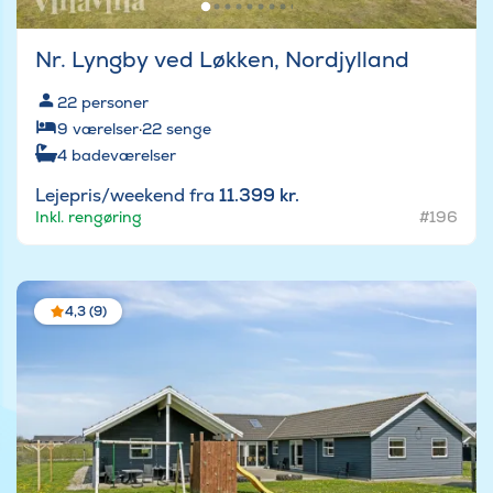
Nr. Lyngby ved Løkken, Nordjylland
22
personer
9
værelser
·
22
senge
4
badeværelser
Lejepris/weekend fra
11.399 kr.
Inkl. rengøring
#196
4,3 (9)