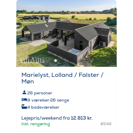
Marielyst, Lolland / Falster /
Møn
26
personer
9
værelser
·
26
senge
4
badeværelser
Lejepris/weekend fra
12.813 kr.
Inkl. rengøring
#948