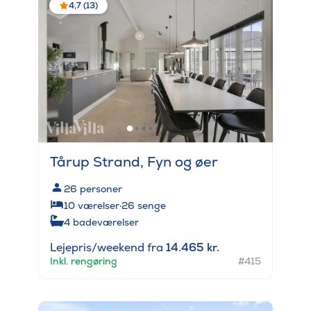
4,7 (13)
Tårup Strand, Fyn og øer
26
personer
10
værelser
·
26
senge
4
badeværelser
Lejepris/weekend fra
14.465 kr.
Inkl. rengøring
#415