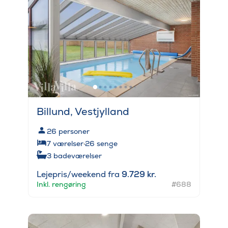
Billund, Vestjylland
26
personer
7
værelser
·
26
senge
3
badeværelser
Lejepris/weekend fra
9.729 kr.
Inkl. rengøring
#688