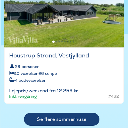
Houstrup Strand, Vestjylland
26
personer
10
værelser
·
26
senge
4
badeværelser
Lejepris/weekend fra
12.259 kr.
Inkl. rengøring
#462
Se flere sommerhuse