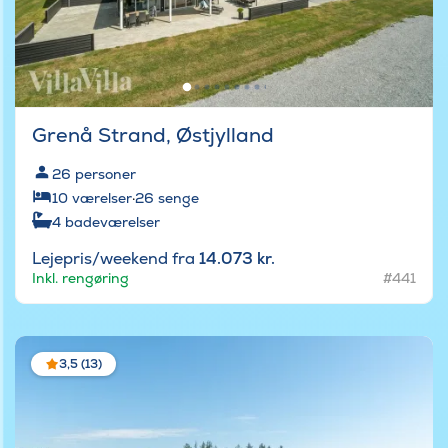
Grenå Strand, Østjylland
26
personer
10
værelser
·
26
senge
4
badeværelser
Lejepris/weekend fra
14.073 kr.
Inkl. rengøring
#441
3,5 (13)