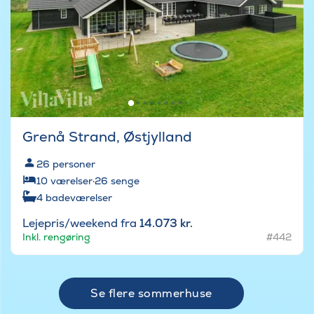
Grenå Strand, Østjylland
26
personer
10
værelser
·
26
senge
4
badeværelser
Lejepris/weekend fra
14.073 kr.
Inkl. rengøring
#442
Se flere sommerhuse