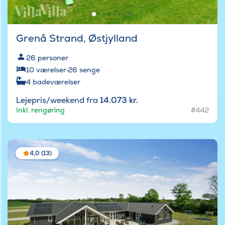
Grenå Strand, Østjylland
26
personer
10
værelser
·
26
senge
4
badeværelser
Lejepris/weekend fra
14.073 kr.
Inkl. rengøring
#442
4,0 (13)