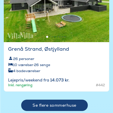
Grenå Strand, Østjylland
26
personer
10
værelser
·
26
senge
4
badeværelser
Lejepris/weekend fra
14.073 kr.
Inkl. rengøring
#442
Se flere sommerhuse