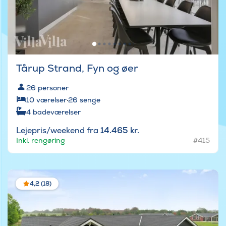
Tårup Strand, Fyn og øer
26
personer
10
værelser
·
26
senge
4
badeværelser
Lejepris/weekend fra
14.465 kr.
Inkl. rengøring
#415
4,2 (18)