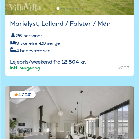
Marielyst, Lolland / Falster / Møn
26
personer
9
værelser
·
26
senge
4
badeværelser
Lejepris/weekend fra
12.804 kr.
Inkl. rengøring
#207
4,7 (13)