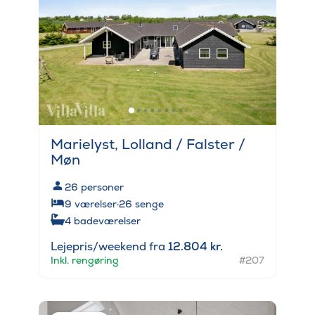
Marielyst, Lolland / Falster /
Møn
26
personer
9
værelser
·
26
senge
4
badeværelser
Lejepris/weekend fra
12.804 kr.
Inkl. rengøring
#207