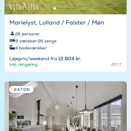
Marielyst, Lolland / Falster / Møn
26
personer
9
værelser
·
26
senge
4
badeværelser
Lejepris/weekend fra
12.804 kr.
Inkl. rengøring
#207
4,7 (13)