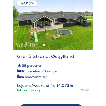
4,2 (18)
Grenå Strand, Østjylland
26
personer
10
værelser
·
26
senge
4
badeværelser
Lejepris/weekend fra
14.073 kr.
Inkl. rengøring
#442