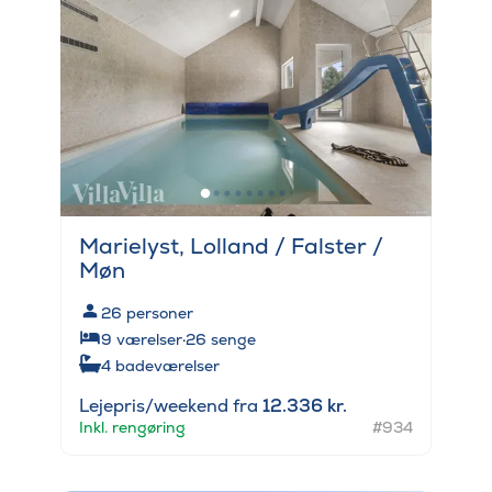
Marielyst, Lolland / Falster /
Møn
26
personer
9
værelser
·
26
senge
4
badeværelser
Lejepris/weekend fra
12.336 kr.
Inkl. rengøring
#934