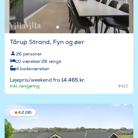
Tårup Strand, Fyn og øer
26
personer
10
værelser
·
26
senge
4
badeværelser
Lejepris/weekend fra
14.465 kr.
Inkl. rengøring
#415
4,2 (18)