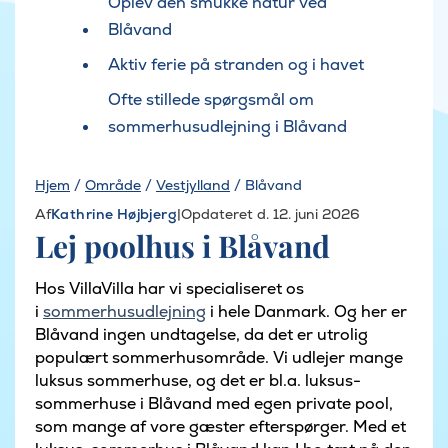
Oplev den smukke natur ved
Blåvand
Aktiv ferie på stranden og i havet
Ofte stillede spørgsmål om
sommerhusudlejning i Blåvand
Hjem
/
Område
/
Vestjylland
/
Blåvand
Af
Kathrine Højbjerg
|
Opdateret d. 12. juni 2026
Lej poolhus i Blåvand
Hos VillaVilla har vi specialiseret os
i
sommerhusudlejning
i hele Danmark. Og her er
Blåvand ingen undtagelse, da det er utrolig
populært sommerhusområde. Vi udlejer mange
luksus sommerhuse, og det er bl.a. luksus-
sommerhuse i Blåvand med egen private pool,
som mange af vore gæster efterspørger. Med et