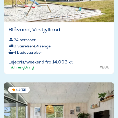
Blåvand, Vestjylland
24
personer
9
værelser
·
24
senge
4
badeværelser
Lejepris/weekend fra
14.006 kr.
Inkl. rengøring
#288
4,1 (13)