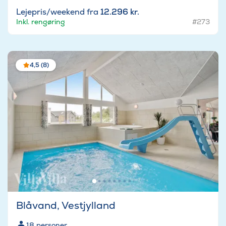
Lejepris/weekend fra
12.296 kr.
Inkl. rengøring
#273
4,5 (8)
Blåvand, Vestjylland
18
personer