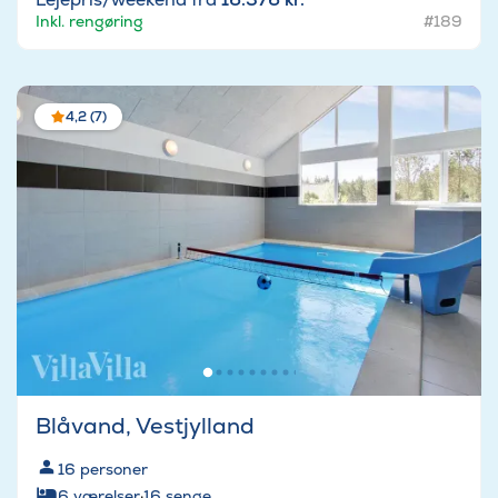
Inkl. rengøring
#189
4,2 (7)
Blåvand, Vestjylland
16
personer
6
værelser
·
16
senge