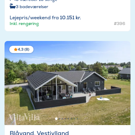
3
badeværelser
Lejepris/weekend fra
10.151 kr.
Inkl. rengøring
#396
4,3 (8)
Blåvand, Vestjylland