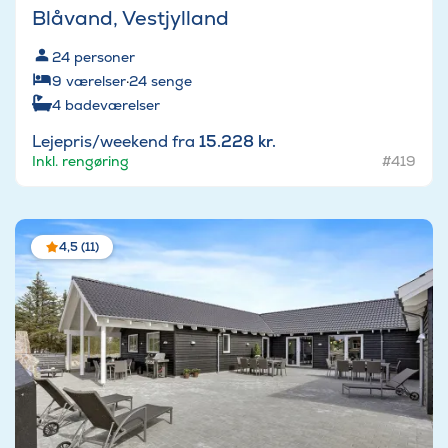
Blåvand, Vestjylland
24
personer
9
værelser
·
24
senge
4
badeværelser
Lejepris/weekend fra
15.228 kr.
Inkl. rengøring
#419
4,5 (11)