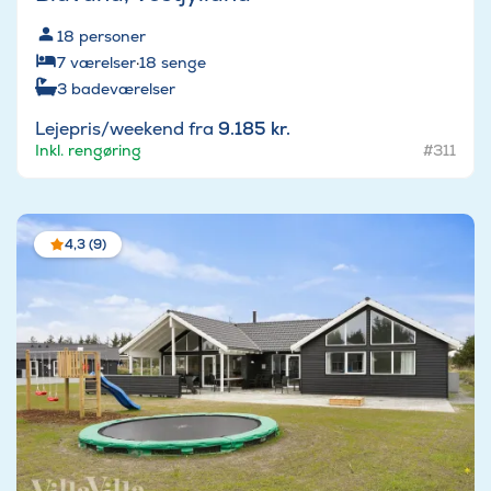
18
personer
7
værelser
·
18
senge
3
badeværelser
Lejepris/weekend fra
9.185 kr.
Inkl. rengøring
#311
4,3 (9)