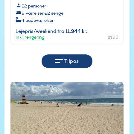
22
personer
9
værelser
·
22
senge
4
badeværelser
Lejepris/weekend fra
11.944 kr.
Inkl. rengøring
#199
Tilpas