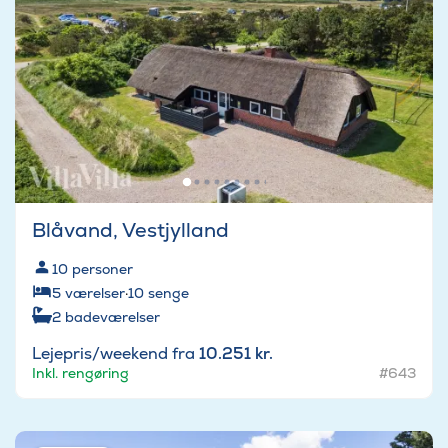
Blåvand, Vestjylland
10
personer
5
værelser
·
10
senge
2
badeværelser
Lejepris/weekend fra
10.251 kr.
Inkl. rengøring
#643