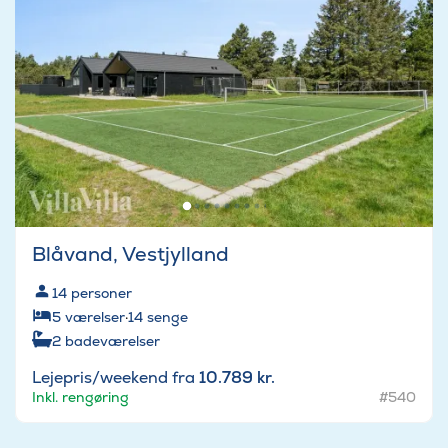
Blåvand, Vestjylland
14
personer
5
værelser
·
14
senge
2
badeværelser
Lejepris/weekend fra
10.789 kr.
Inkl. rengøring
#540