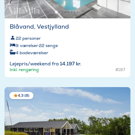
Blåvand, Vestjylland
22
personer
9
værelser
·
22
senge
4
badeværelser
Lejepris/weekend fra
14.197 kr.
Inkl. rengøring
#197
4,3 (8)