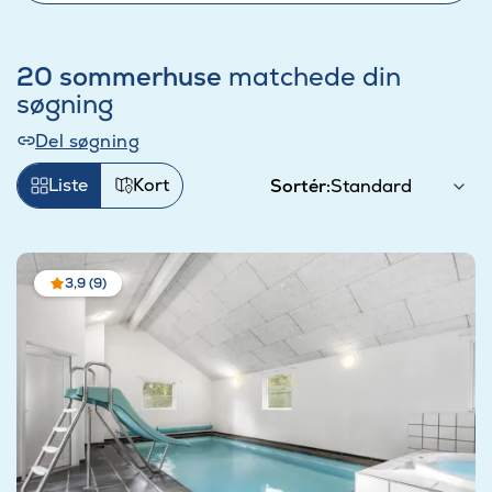
20 sommerhuse
matchede din
søgning
Del søgning
Liste
Kort
Sortér:
3,9 (9)