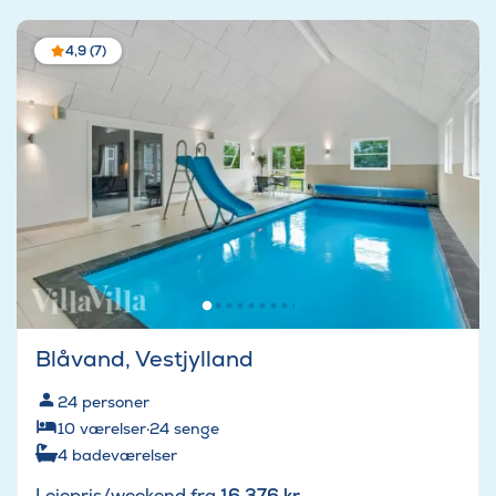
4,9 (7)
Blåvand, Vestjylland
24
personer
10
værelser
·
24
senge
4
badeværelser
Lejepris/weekend fra
16.376 kr.