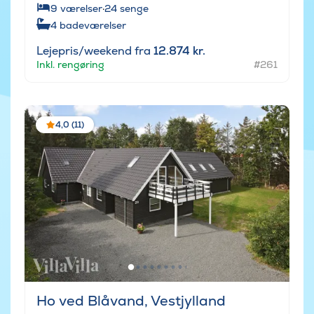
9
værelser
·
24
senge
4
badeværelser
Lejepris/weekend fra
12.874 kr.
Inkl. rengøring
#261
4,0 (11)
Ho ved Blåvand, Vestjylland