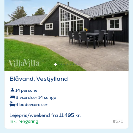
Blåvand, Vestjylland
14
personer
6
værelser
·
14
senge
4
badeværelser
Lejepris/weekend fra
11.495 kr.
Inkl. rengøring
#570