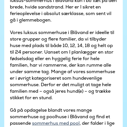
luksus-sommerhus i Blåvand kan I bo tæt på den
brede, hvide sandstrand. Her er I sikret en
ferieoplevelse i absolut særklasse, som sent vil
gå i glemmebogen.
Vores luksus sommerhuse i Blåvand er ideelle til
store grupper og flere familier, da vi tilbyder
huse med plads til både 10, 12, 14, 18 og helt op
til 24 personer. Uanset om I planlægger en stor
fødselsdag eller en hyggelig ferie for hele
familien, har vi rammerne, der kan rumme alle
under samme tag. Mange af vores sommerhuse
er i øvrigt kategoriseret som hundevenlige
sommerhuse. Derfor er det muligt at tage hele
familien med – også jeres hund(e) – og trække
stikket for en stund.
Gå på opdagelse blandt vores mange
sommerhuse og poolhuse i Blåvand og find et
passende
sommerhus med pool
, der falder i lige