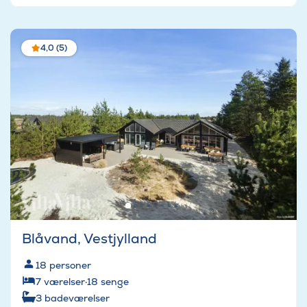
4,0 (5)
Blåvand, Vestjylland
18
personer
7
værelser
·
18
senge
3
badeværelser