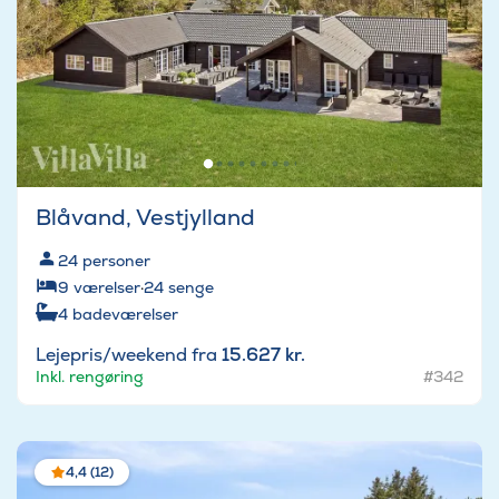
Blåvand, Vestjylland
24
personer
9
værelser
·
24
senge
4
badeværelser
Lejepris/weekend fra
15.627 kr.
Inkl. rengøring
#342
4,4 (12)