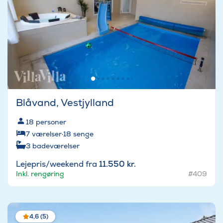
Blåvand, Vestjylland
18
personer
7
værelser
·
18
senge
3
badeværelser
Lejepris/weekend fra
11.550 kr.
Inkl. rengøring
#409
4,6 (5)