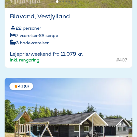
Blåvand, Vestjylland
22
personer
7
værelser
·
22
senge
3
badeværelser
Lejepris/weekend fra
11.079 kr.
Inkl. rengøring
#407
4,1 (8)