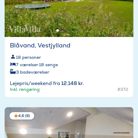
Blåvand, Vestjylland
18
personer
7
værelser
·
18
senge
3
badeværelser
Lejepris/weekend fra
12.148 kr.
Inkl. rengøring
#372
4,6 (9)