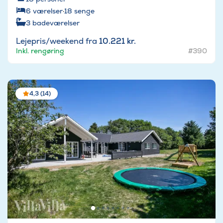
6
værelser
·
18
senge
3
badeværelser
Lejepris/weekend fra
10.221 kr.
Inkl. rengøring
#390
4,3 (14)