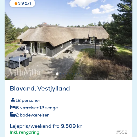
3,9 (17)
Blåvand, Vestjylland
12
personer
6
værelser
·
12
senge
2
badeværelser
Lejepris/weekend fra
9.509 kr.
Inkl. rengøring
#552