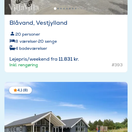
Blåvand, Vestjylland
20
personer
8
værelser
·
20
senge
4
badeværelser
Lejepris/weekend fra
11.831 kr.
Inkl. rengøring
#393
4,1 (8)