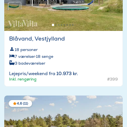
Blåvand, Vestjylland
18
personer
7
værelser
·
18
senge
3
badeværelser
Lejepris/weekend fra
10.973 kr.
Inkl. rengøring
#399
4,6 (11)