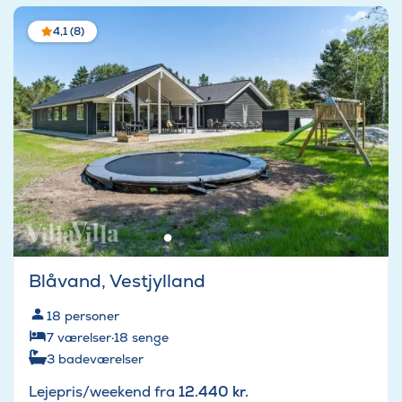
4,1 (8)
Blåvand, Vestjylland
18
personer
7
værelser
·
18
senge
3
badeværelser
Lejepris/weekend fra
12.440 kr.