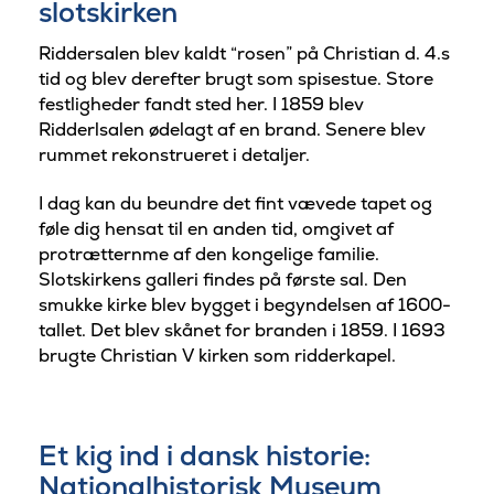
slotskirken
Riddersalen blev kaldt “rosen” på Christian d. 4.s
tid og blev derefter brugt som spisestue. Store
festligheder fandt sted her. I 1859 blev
Ridderlsalen ødelagt af en brand. Senere blev
rummet rekonstrueret i detaljer.
I dag kan du beundre det fint vævede tapet og
føle dig hensat til en anden tid, omgivet af
protrætternme af den kongelige familie.
Slotskirkens galleri findes på første sal. Den
smukke kirke blev bygget i begyndelsen af ​​1600-
tallet. Det blev skånet for branden i 1859. I 1693
brugte Christian V kirken som ridderkapel.
Et kig ind i dansk historie:
Nationalhistorisk Museum