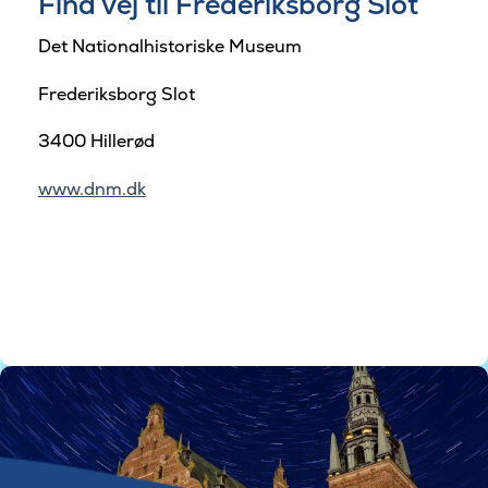
Find vej til Frederiksborg Slot
Det Nationalhistoriske Museum
Frederiksborg Slot
3400 Hillerød
www.dnm.dk