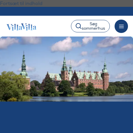
Fortsæt til indhold
Søg
sommerhus