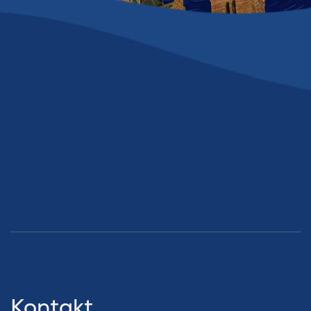
Kontakt