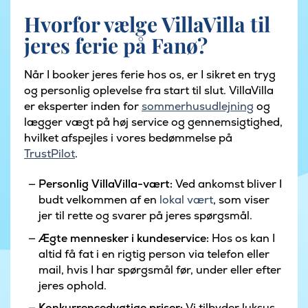
Hvorfor vælge VillaVilla til
jeres ferie på Fanø?
Når I booker jeres ferie hos os, er I sikret en tryg
og personlig oplevelse fra start til slut. VillaVilla
er eksperter inden for
sommerhusudlejning
og
lægger vægt på høj service og gennemsigtighed,
hvilket afspejles i vores bedømmelse på
TrustPilot
.
Personlig VillaVilla-vært:
Ved ankomst bliver I
budt velkommen af en
lokal vært
, som viser
jer til rette og svarer på jeres spørgsmål.
Ægte mennesker i kundeservice:
Hos os kan I
altid få fat i en rigtig person via telefon eller
mail, hvis I har spørgsmål før, under eller efter
jeres ophold.
Konkurrencedygtige priser:
Vi tilbyder luksus