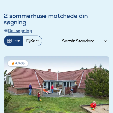
2 sommerhuse
matchede din
søgning
Del søgning
Liste
Kort
Sortér:
4,8 (9)