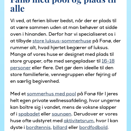
alle
Vi ved, at ferien bliver bedst, når der er plads til
at være sammen uden at man behøver at sidde
oven i hinanden. Derfor har vi specialiseret os i
at tilbyde
store luksus-sommerhuse
på Fanø, der
rummer alt, hvad hjertet begærer af luksus.
Mange af vores huse er designet med plads til
store grupper, ofte med sengepladser til
16-18
personer
eller flere. Det gør dem ideelle til den
store familieferie, vennegruppen eller fejring af
en særlig begivenhed.
Med et
sommerhus med pool
på Fanø får I jeres
helt egen private wellnessafdeling, hvor ungerne
kan boltre sig i vandet, mens de voksne slapper
af i
spabadet
eller
saunaen
. Derudover er vores
huse ofte udstyret med
aktivitetsrum
, hvor I kan
dyste i
bordtennis
,
billard
eller
bordfodbold
.