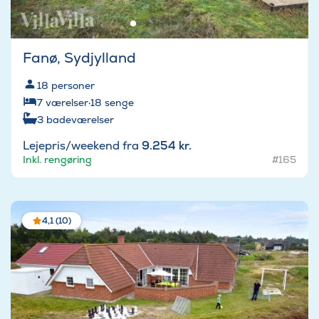
Fanø, Sydjylland
18
personer
7
værelser
·
18
senge
3
badeværelser
Lejepris/weekend fra
9.254 kr.
Inkl. rengøring
#165
4,1 (10)