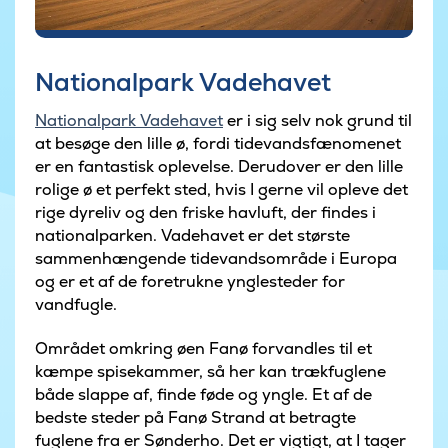
Nationalpark Vadehavet
Nationalpark Vadehavet
er i sig selv nok grund til
at besøge den lille ø, fordi tidevandsfænomenet
er en fantastisk oplevelse. Derudover er den lille
rolige ø et perfekt sted, hvis I gerne vil opleve det
rige dyreliv og den friske havluft, der findes i
nationalparken. Vadehavet er det største
sammenhængende tidevandsområde i Europa
og er et af de foretrukne ynglesteder for
vandfugle.
Området omkring øen Fanø forvandles til et
kæmpe spisekammer, så her kan trækfuglene
både slappe af, finde føde og yngle. Et af de
bedste steder på Fanø Strand at betragte
fuglene fra er Sønderho. Det er vigtigt, at I tager