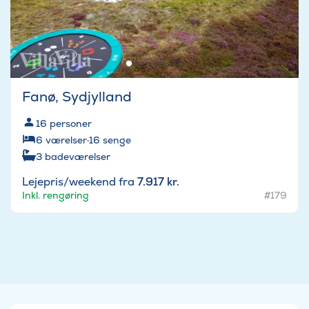
Fanø, Sydjylland
16
personer
6
værelser
·
16
senge
3
badeværelser
Lejepris/weekend fra
7.917 kr.
Inkl. rengøring
#179