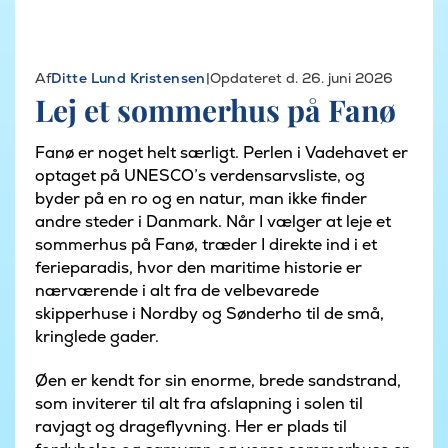
Hjem
/
Område
/
Sydjylland
/
Fanø
Af
Ditte Lund Kristensen
|
Opdateret d. 26. juni 2026
Lej et sommerhus på Fanø
Fanø er noget helt særligt. Perlen i Vadehavet er
optaget på UNESCO’s verdensarvsliste, og
byder på en ro og en natur, man ikke finder
andre steder i Danmark. Når I vælger at leje et
sommerhus på Fanø, træder I direkte ind i et
ferieparadis, hvor den maritime historie er
nærværende i alt fra de velbevarede
skipperhuse i Nordby og Sønderho til de små,
kringlede gader.
Øen er kendt for sin enorme, brede sandstrand,
som inviterer til alt fra afslapning i solen til
ravjagt og drageflyvning. Her er plads til