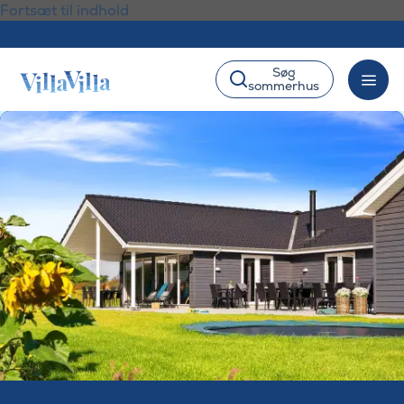
Fortsæt til indhold
Søg
sommerhus