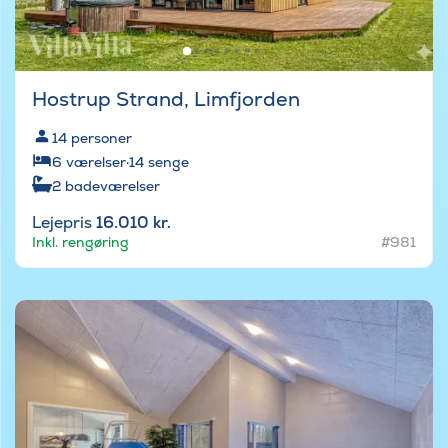
Hostrup Strand, Limfjorden
14
personer
6
værelser
·
14
senge
2
badeværelser
Lejepris
16.010 kr.
Inkl. rengøring
#981