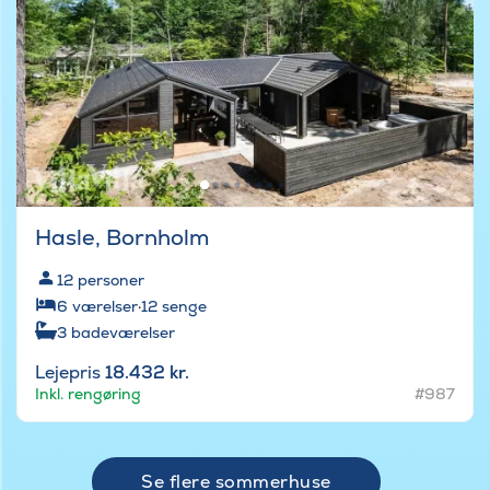
Hasle, Bornholm
12
personer
6
værelser
·
12
senge
3
badeværelser
Lejepris
18.432 kr.
Inkl. rengøring
#987
Se flere sommerhuse