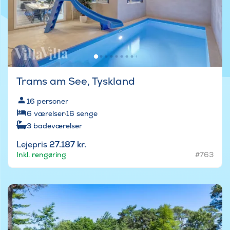
Trams am See, Tyskland
16
personer
6
værelser
·
16
senge
3
badeværelser
Lejepris
27.187 kr.
Inkl. rengøring
#763