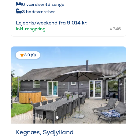
6
værelser
·
16
senge
3
badeværelser
Lejepris/weekend fra
9.014 kr.
Inkl. rengøring
#246
3,9 (9)
Kegnæs, Sydjylland