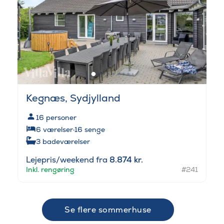
Kegnæs, Sydjylland
16
personer
6
værelser
·
16
senge
3
badeværelser
Lejepris/weekend fra
8.874 kr.
Inkl. rengøring
#241
Se flere sommerhuse