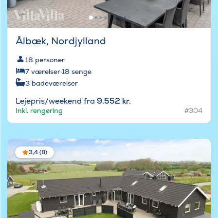
Ålbæk, Nordjylland
18
personer
7
værelser
·
18
senge
3
badeværelser
Lejepris/weekend fra
9.552 kr.
Inkl. rengøring
#304
3,4 (8)