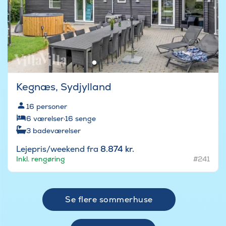
Kegnæs, Sydjylland
16
personer
6
værelser
·
16
senge
3
badeværelser
Lejepris/weekend fra
8.874 kr.
Inkl. rengøring
#241
Se flere sommerhuse