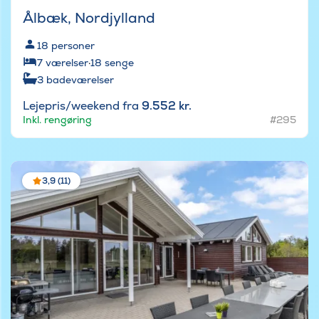
Ålbæk, Nordjylland
18
personer
7
værelser
·
18
senge
3
badeværelser
Lejepris/weekend fra
9.552 kr.
Inkl. rengøring
#295
3,9 (11)