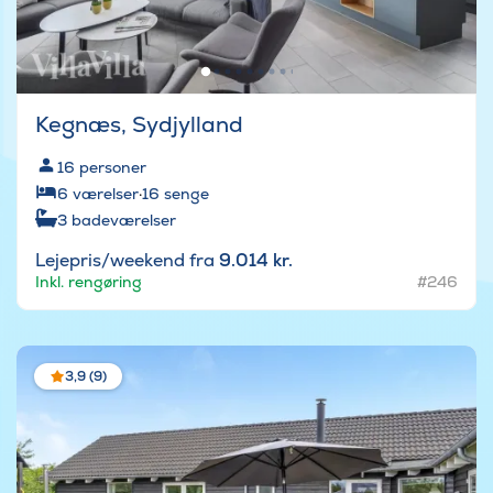
Kegnæs, Sydjylland
16
personer
6
værelser
·
16
senge
3
badeværelser
Lejepris/weekend fra
9.014 kr.
Inkl. rengøring
#246
3,9 (9)