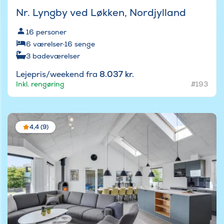
Nr. Lyngby ved Løkken, Nordjylland
16
personer
6
værelser
·
16
senge
3
badeværelser
Lejepris/weekend fra
8.037 kr.
Inkl. rengøring
#193
4,4 (9)