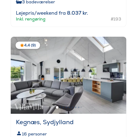
3
badeværelser
Lejepris/weekend fra
8.037 kr.
Inkl. rengøring
#193
4,4 (9)
Kegnæs, Sydjylland
16
personer