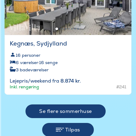
Kegnæs, Sydjylland
16
personer
6
værelser
·
16
senge
3
badeværelser
Lejepris/weekend fra
8.874 kr.
Inkl. rengøring
#241
Se flere sommerhuse
Tilpas