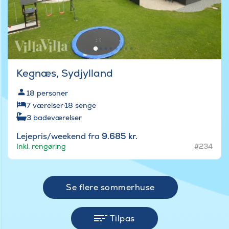
Kegnæs, Sydjylland
18
personer
7
værelser
·
18
senge
3
badeværelser
Lejepris/weekend fra
9.685 kr.
Inkl. rengøring
#234
Se flere sommerhuse
Tilpas