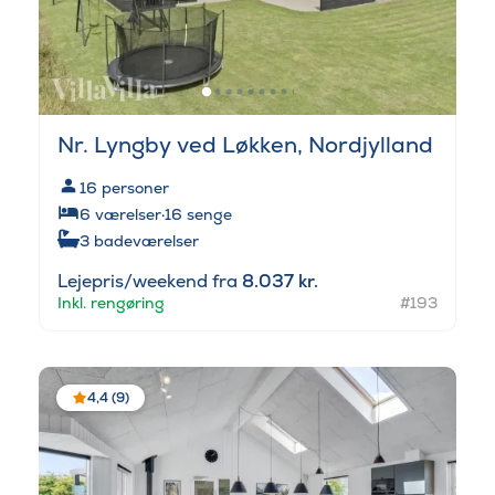
Nr. Lyngby ved Løkken, Nordjylland
16
personer
6
værelser
·
16
senge
3
badeværelser
Lejepris/weekend fra
8.037 kr.
Inkl. rengøring
#193
4,4 (9)