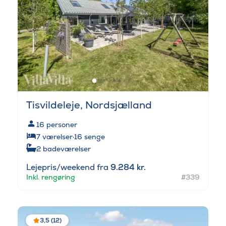
Tisvildeleje, Nordsjælland
16
personer
7
værelser
·
16
senge
2
badeværelser
Lejepris/weekend fra
9.284 kr.
Inkl. rengøring
#339
3,5 (12)