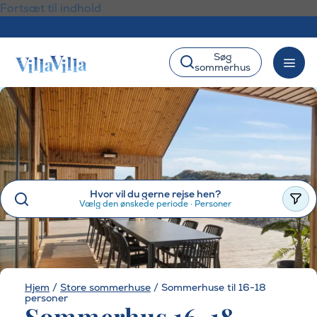
Fortsæt til indhold
Søg
sommerhus
Hvor vil du gerne rejse hen?
Vælg den ønskede periode
·
Personer
Hjem
/
Store sommerhuse
/
Sommerhuse til 16-18
personer
Sommerhus 16-18