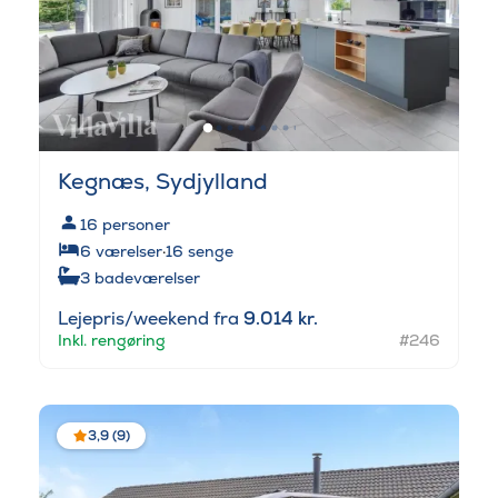
Kegnæs, Sydjylland
16
personer
6
værelser
·
16
senge
3
badeværelser
Lejepris/weekend fra
9.014 kr.
Inkl. rengøring
#246
3,9 (9)