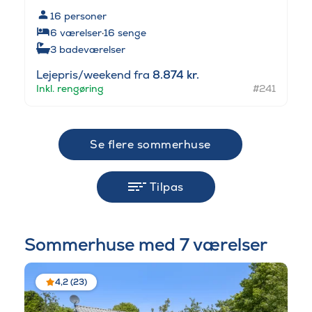
16
personer
6
værelser
·
16
senge
3
badeværelser
Lejepris/weekend fra
8.874 kr.
Inkl. rengøring
#241
Se flere sommerhuse
Tilpas
Sommerhuse med 7 værelser
4,2 (23)