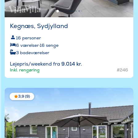
Kegnæs, Sydjylland
16
personer
6
værelser
·
16
senge
3
badeværelser
Lejepris/weekend fra
9.014 kr.
Inkl. rengøring
#246
3,9 (9)