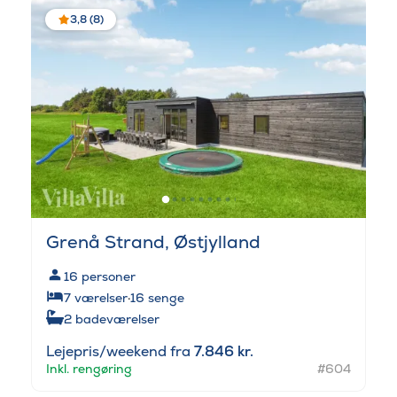
3,8 (8)
Grenå Strand, Østjylland
16
personer
7
værelser
·
16
senge
2
badeværelser
Lejepris/weekend fra
7.846 kr.
Inkl. rengøring
#604