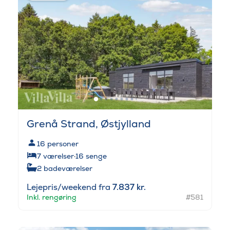
Grenå Strand, Østjylland
16
personer
7
værelser
·
16
senge
2
badeværelser
Lejepris/weekend fra
7.837 kr.
Inkl. rengøring
#581