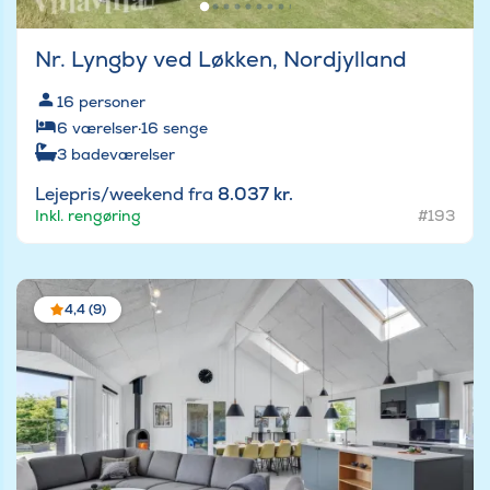
Nr. Lyngby ved Løkken, Nordjylland
16
personer
6
værelser
·
16
senge
3
badeværelser
Lejepris/weekend fra
8.037 kr.
Inkl. rengøring
#193
4,4 (9)