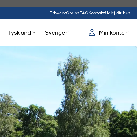
Erhverv
Om os
FAQ
Kontakt
Udlej dit hus
Tyskland
Sverige
Min konto