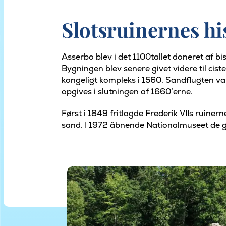
Slotsruinernes hi
Asserbo blev i det 1100tallet doneret af b
Bygningen blev senere givet videre til cis
kongeligt kompleks i 1560. Sandflugten var 
opgives i slutningen af ​​1660’erne.
Først i 1849 fritlagde Frederik VIIs ruine
sand. I 1972 åbnende Nationalmuseet de 