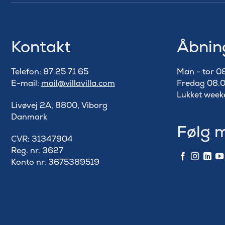
Kontakt
Åbnin
Telefon: 87 25 71 65
Man - tor 0
E-mail:
mail@villavilla.com
Fredag 08.0
Lukket week
Livøvej 2A, 8800, Viborg
Danmark
Følg 
​CVR: 31347904
Reg. nr. 3627
Konto nr. 3675389519