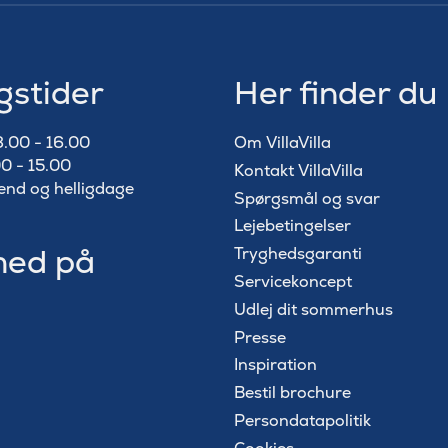
gstider
Her finder du
8.00 - 16.00
Om VillaVilla
0 - 15.00
Kontakt VillaVilla
end og helligdage
Spørgsmål og svar
Lejebetingelser
med på
Tryghedsgaranti
Servicekoncept
Udlej dit sommerhus
Presse
Inspiration
Bestil brochure
Persondatapolitik