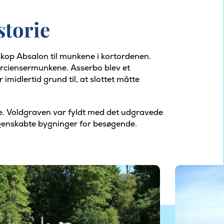
storie
iskop Absalon til munkene i kortordenen.
terciensermunkene. Asserbo blev et
imidlertid grund til, at slottet måtte
rne. Voldgraven var fyldt med det udgravede
genskabte bygninger for besøgende.