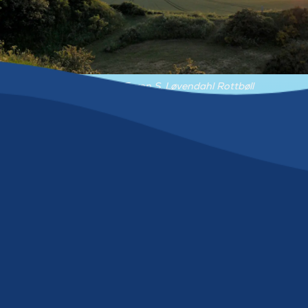
© Benedicte I. F. von S. Løvendahl Rottbøll