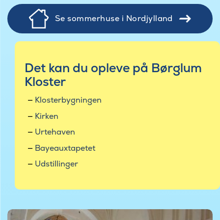
Se sommerhuse i Nordjylland
Det kan du opleve på Børglum
Kloster
Klosterbygningen
Kirken
Urtehaven
Bayeauxtapetet
Udstillinger
© Benedicte I. F. von S. Løvendahl Rottbøll