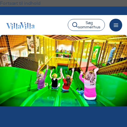
Fortsæt til indhold
Søg
sommerhus