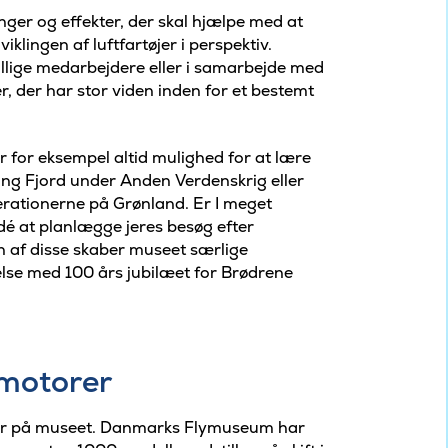
inger og effekter, der skal hjælpe med at
klingen af luftfartøjer i perspektiv.
illige medarbejdere eller i samarbejde med
, der har stor viden inden for et bestemt
er for eksempel altid mulighed for at lære
bing Fjord under Anden Verdenskrig eller
erationerne på Grønland. Er I meget
dé at planlægge jeres besøg efter
en af disse skaber museet særlige
else med 100 års jubilæet for Brødrene
 motorer
erner på museet. Danmarks Flymuseum har