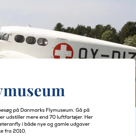
lymuseum
et besøg på Danmarks Flymuseum. Gå på
 udstiller mere end 70 luftfartøjer. Her
g veteranfly i både nye og gamle udgaver
te fra 2010.