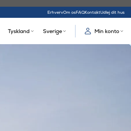
Erhverv
Om os
FAQ
Kontakt
Udlej dit hus
Tyskland
Sverige
Min konto