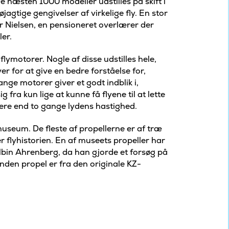
e næsten 1000 modeller udstilles på skift i
agtige gengivelser af virkelige fly. En stor
r Nielsen, en pensioneret overlærer der
er.
flymotorer. Nogle af disse udstilles hele,
er for at give en bedre forståelse for,
nge motorer giver et godt indblik i,
ra kun lige at kunne få flyene til at lette
 mere end to gange lydens hastighed.
useum. De fleste af propellerne er af træ
er flyhistorien. En af museets propeller har
lbin Ahrenberg, da han gjorde et forsøg på
nden propel er fra den originale KZ-