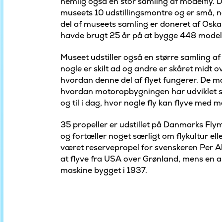
nemlig også en stor samling af modelfly. D
museets 10 udstillingsmontre og er små, nøj
del af museets samling er doneret af Oska
havde brugt 25 år på at bygge 448 modell
Museet udstiller også en større samling af 
nogle er skilt ad og andre er skåret midt ov
hvordan denne del af flyet fungerer. De ma
hvordan motoropbygningen har udviklet sig f
og til i dag, hvor nogle fly kan flyve med
35 propeller er udstillet på Danmarks Flym
og fortæller noget særligt om flykultur ell
været reservepropel for svenskeren Per A
at flyve fra USA over Grønland, mens en a
maskine bygget i 1937.