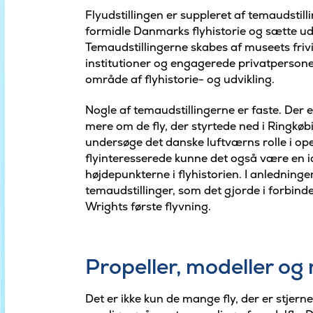
Flyudstillingen er suppleret af temaudstill
formidle Danmarks flyhistorie og sætte udvi
Temaudstillingerne skabes af museets friv
institutioner og engagerede privatpersoner
område af flyhistorie- og udvikling.
Nogle af temaudstillingerne er faste. Der 
mere om de fly, der styrtede ned i Ringkø
undersøge det danske luftværns rolle i op
flyinteresserede kunne det også være en i
højdepunkterne i flyhistorien. I anledning
temaudstillinger, som det gjorde i forbind
Wrights første flyvning.
Propeller, modeller og
Det er ikke kun de mange fly, der er stj