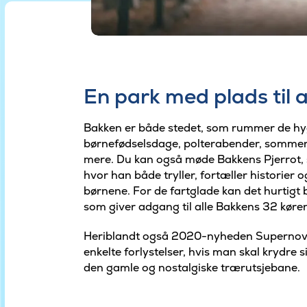
©Dyreha
En park med plads til a
Bakken er både stedet, som rummer de hyg
børnefødselsdage, polterabender, sommerfe
mere. Du kan også møde Bakkens Pjerrot
hvor han både tryller, fortæller historier 
børnene. For de fartglade kan det hurtigt b
som giver adgang til alle Bakkens 32 køren
Heriblandt også 2020-nyheden Supernova.D
enkelte forlystelser, hvis man skal krydre
den gamle og nostalgiske trærutsjebane.