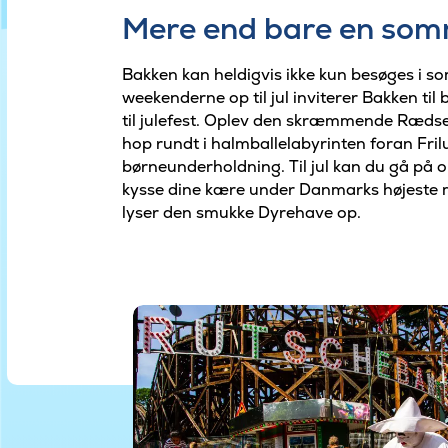
Mere end bare en so
Bakken kan heldigvis ikke kun besøges i s
weekenderne op til jul inviterer Bakken ti
til julefest. Oplev den skræmmende Rædse
hop rundt i halmballelabyrinten foran Fril
børneunderholdning. Til jul kan du gå på 
kysse dine kære under Danmarks højeste mi
lyser den smukke Dyrehave op.