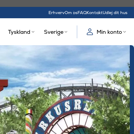
Erhverv
Om os
FAQ
Kontakt
Udlej dit hus
Tyskland
Sverige
Min konto