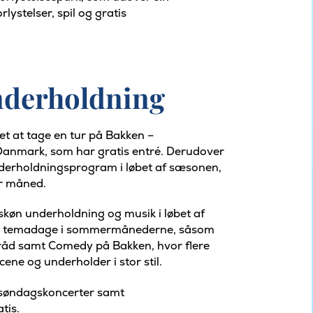
ystelser, spil og gratis
underholdning
et at tage en tur på Bakken –
 Danmark, som har gratis entré. Derudover
nderholdningsprogram i løbet af sæsonen,
er måned.
skøn underholdning og musik i løbet af
ige temadage i sommermånederne, såsom
råd samt Comedy på Bakken, hvor flere
cene og underholder i stor stil.
 søndagskoncerter samt
tis.