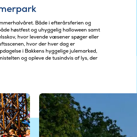
mmerpark
ommerhalvåret. Både i efterårsferien og
l både høstfest og uhyggelig halloween samt
lsskov, hvor levende væsener spøger eller
uftsscenen, hvor der hver dag er
opdagelse i Bakkens hyggelige julemarked,
stelten og opleve de tusindvis af lys, der
©Dyrehavsbakken