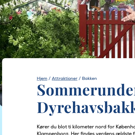
Hjem
/
Attraktioner
/
Bakken
Sommerunder
Dyrehavsbak
Kører du blot ti kilometer nord for Køben
Klampenborg. Her findes verdens ældste f