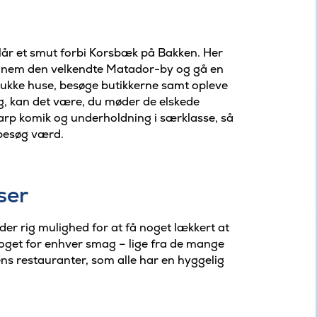
 slår et smut forbi Korsbæk på Bakken. Her
ennem den velkendte Matador-by og gå en
mukke huse, besøge butikkerne samt opleve
g, kan det være, du møder de elskede
skarp komik og underholdning i særklasse, så
 besøg værd.
ser
er rig mulighed for at få noget lækkert at
 noget for enhver smag – lige fra de mange
kens restauranter, som alle har en hyggelig