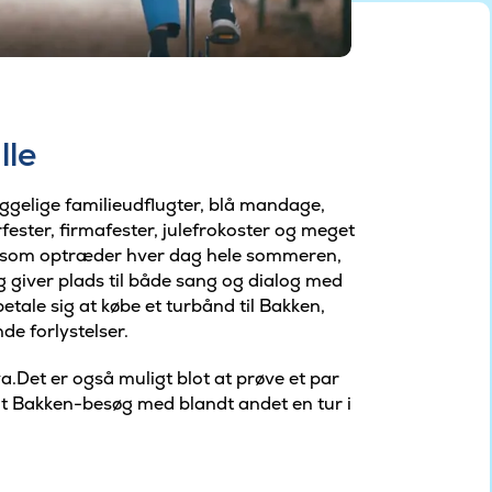
vsbakken
lle
gelige familieudflugter, blå mandage,
ster, firmafester, julefrokoster og meget
, som optræder hver dag hele sommeren,
og giver plads til både sang og dialog med
etale sig at købe et turbånd til Bakken,
de forlystelser.
et er også muligt blot at prøve et par
 sit Bakken-besøg med blandt andet en tur i