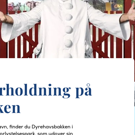
holdning på
ken
havn, finder du Dyrehavsbakken i
orlystelsespark, som udover sin