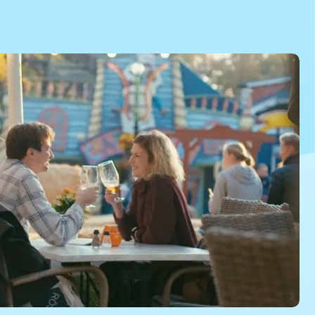
akken
©Dyrehavsbakken