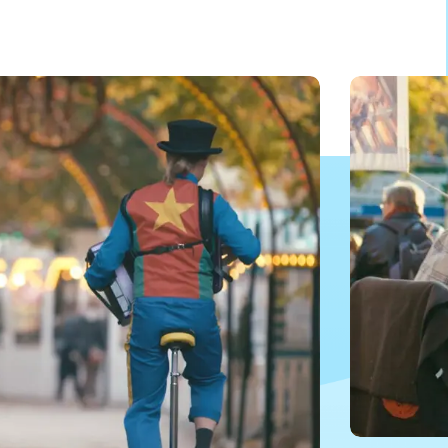
©Dyrehavsb