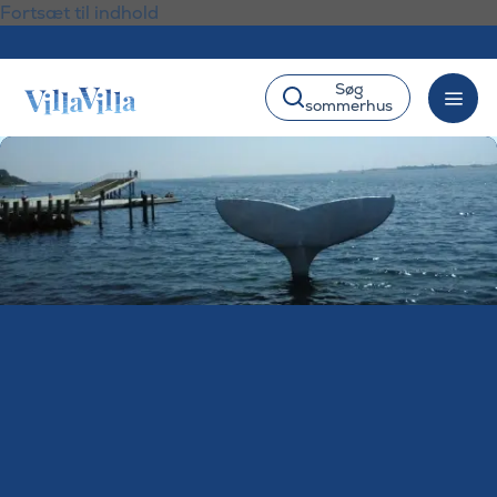
Fortsæt til indhold
Søg
sommerhus