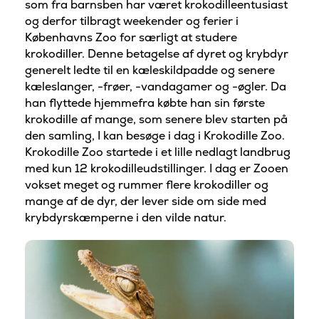
som fra barnsben har været krokodilleentusiast
og derfor tilbragt weekender og ferier i
Københavns Zoo for særligt at studere
krokodiller. Denne betagelse af dyret og krybdyr
generelt ledte til en kæleskildpadde og senere
kæleslanger, -frøer, -vandagamer og -øgler. Da
han flyttede hjemmefra købte han sin første
krokodille af mange, som senere blev starten på
den samling, I kan besøge i dag i Krokodille Zoo.
Krokodille Zoo startede i et lille nedlagt landbrug
med kun 12 krokodilleudstillinger. I dag er Zooen
vokset meget og rummer flere krokodiller og
mange af de dyr, der lever side om side med
krybdyrskæmperne i den vilde natur.