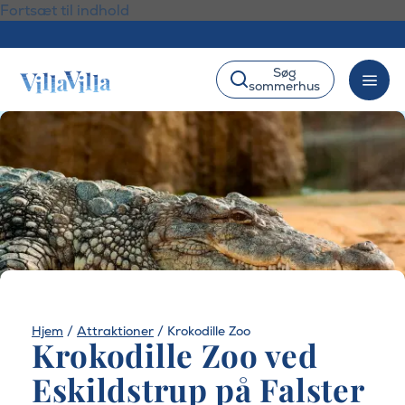
Fortsæt til indhold
Søg
sommerhus
Hjem
/
Attraktioner
/
Krokodille Zoo
Krokodille Zoo ved
Eskildstrup på Falster