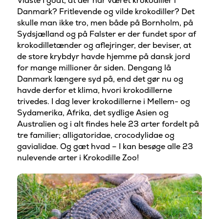
Vidste I godt, at der har været krokodiller i
Danmark? Fritlevende og vilde krokodiller? Det
skulle man ikke tro, men både på Bornholm, på
Sydsjælland og på Falster er der fundet spor af
krokodilletænder og aflejringer, der beviser, at
de store krybdyr havde hjemme på dansk jord
for mange millioner år siden. Dengang lå
Danmark længere syd på, end det gør nu og
havde derfor et klima, hvori krokodillerne
trivedes. I dag lever krokodillerne i Mellem- og
Sydamerika, Afrika, det sydlige Asien og
Australien og i alt findes hele 23 arter fordelt på
tre familier; alligatoridae, crocodylidae og
gavialidae. Og gæt hvad – I kan besøge alle 23
nulevende arter i Krokodille Zoo!