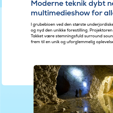
Moderne teknik dybt ne
multimedieshow for all
I grubebioen ved den største underjordiske
og nyd den unikke forestilling. Projektore
Takket være stemningsfuld surround sound 
frem til en unik og uforglemmelig oplevels