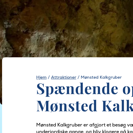
Hjem
/
Attraktioner
/
Mønsted Kalkgruber
Spændende op
Mønsted Kal
Mønsted Kalkgruber er afgjort et besøg væ
underjordiske gange, og bliv klogere på k