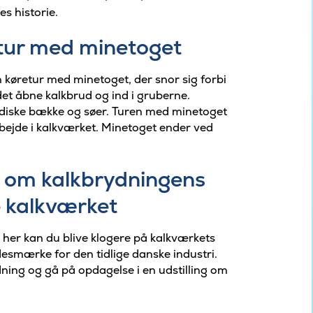
s historie.
n tur med minetoget
en køretur med minetoget, der snor sig forbi
det åbne kalkbrud og ind i gruberne.
diske bække og søer. Turen med minetoget
 arbejde i kalkværket. Minetoget ender ved
e om kalkbrydningens
e kalkværket
og her kan du blive klogere på kalkværkets
ndesmærke for den tidlige danske industri.
ing og gå på opdagelse i en udstilling om