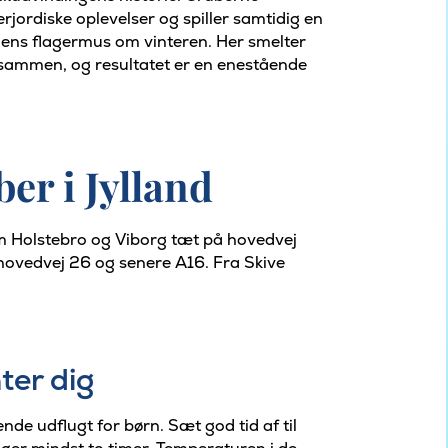
rjordiske oplevelser og spiller samtidig en
gnens flagermus om vinteren. Her smelter
i sammen, og resultatet er en enestående
er i Jylland
em Holstebro og Viborg tæt på hovedvej
hovedvej 26 og senere A16. Fra Skive
ter dig
de udflugt for børn. Sæt god tid af til