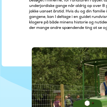
besøget i minerne, for rundturen i dybet t
underjordiske gange når aldrig op over 8 
jakke uanset årstid. Hvis du og din famili
gangene, kan I deltage i en guidet rundvisn
klogere på både minens historie og nutid
der mange andre spændende ting at se og