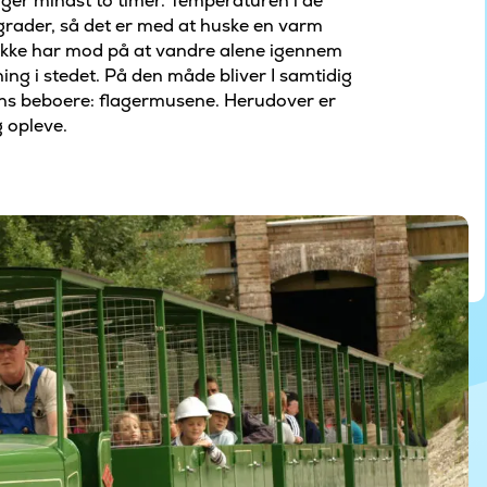
ager mindst to timer. Temperaturen i de
grader, så det er med at huske en varm
e ikke har mod på at vandre alene igennem
ing i stedet. På den måde bliver I samtidig
ens beboere: flagermusene. Herudover er
 opleve.