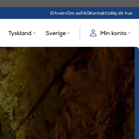
Erhverv
Om os
FAQ
Kontakt
Udlej dit hus
Tyskland
Sverige
Min konto