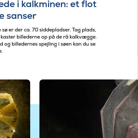
de i kalkminen: et flot
e sanser
 sø er der ca. 70 siddepladser. Tag plads,
n kaster billederne op på de rå kalkvægge.
og billedernes spejling i søen kan du se
e.