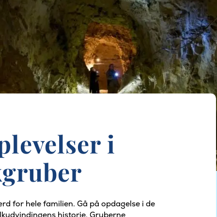
levelser i
kgruber
rd for hele familien. Gå på opdagelse i de
alkudvindingens historie. Gruberne