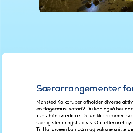
Særarrangementer for
Mønsted Kalkgruber afholder diverse aktivi
en flagermus-safari? Du kan også beundre
kunsthåndværkere. De unikke rammer isce
særlig stemningsfuld vis. Om efteråret byd
Til Halloween kan børn og voksne snitte d