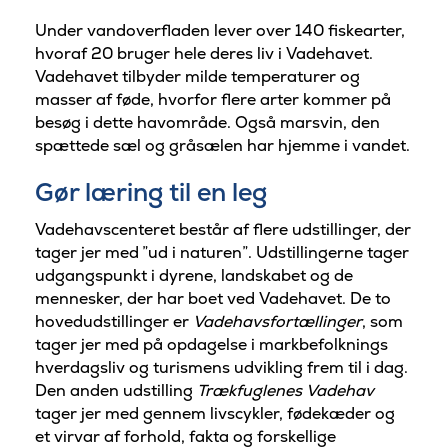
Under vandoverfladen lever over 140 fiskearter,
hvoraf 20 bruger hele deres liv i Vadehavet.
Vadehavet tilbyder milde temperaturer og
masser af føde, hvorfor flere arter kommer på
besøg i dette havområde. Også marsvin, den
spættede sæl og gråsælen har hjemme i vandet.
Gør læring til en leg
Vadehavscenteret består af flere udstillinger, der
tager jer med ”ud i naturen”. Udstillingerne tager
udgangspunkt i dyrene, landskabet og de
mennesker, der har boet ved Vadehavet. De to
hovedudstillinger er
Vadehavsfortællinger
, som
tager jer med på opdagelse i markbefolknings
hverdagsliv og turismens udvikling frem til i dag.
Den anden udstilling
Trækfuglenes Vadehav
tager jer med gennem livscykler, fødekæder og
et virvar af forhold, fakta og forskellige