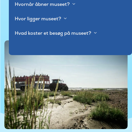
Hvornår åbner museet?
Hvor ligger museet?
Hvad koster et besøg på museet?
©Foto af Gitte Lindeborg
©Foto af Gitte Lindeborg