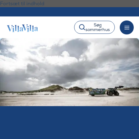
Fortsæt til indhold
Søg
sommerhus