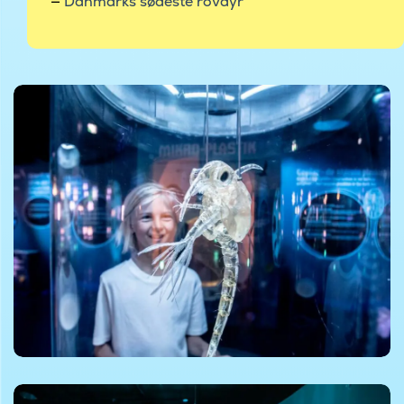
Danmarks sødeste rovdyr
©Nordsøen Ocenarium
©Nordsøen Ocenarium
©Nordsøen Ocenarium