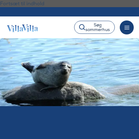
Fortsæt til indhold
Søg
sommerhus