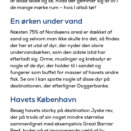
af disse skibe og se, hvad der gemmer sig af liv i
de mange mørke rum – hvis I altså tør!
En ørken under vand
Næsten 75% af Nordsøens areal er dækket af
sand og selvom man ikke skulle tro det, så findes
der her et utal af dyr, der nyder den store
undervandsørken, som den sidste istid har
efterladt sig. Orme, muslinger og krebsdyr er
nogle af de dyr, der holder til i sandet og
fungerer som buffet for masser af havets andre
fisk. Se om I kan spotte nogle af disse dyr på
destinationen, der efterligner Doggerbanke.
Havets København
Besøg havets storby på destination Jyske rev,
der på trods af sin noget mindre størrelse
sammenlignet med eksempelvis Great Barrier
Reef, byder på et imponerende væld af liv