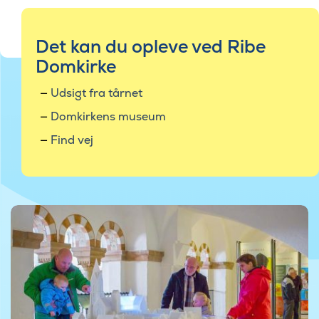
Det kan du opleve ved Ribe
Domkirke
Udsigt fra tårnet
Domkirkens museum
Find vej
©Foto af Ribe Domkirke