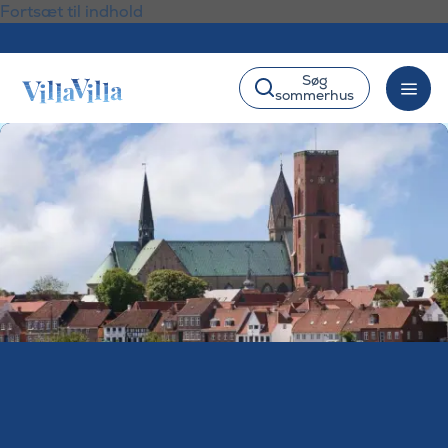
Fortsæt til indhold
Søg
sommerhus