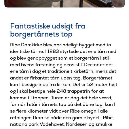
Fantastiske udsigt fra
borgertårnets top
Ribe Domkirke blev oprindeligt bygget med to
identiske tårne. I 1283 styrtede det ene tårn ned
og blev genopbygget som et borgertårn i stil
med byens fæstning og dens stil. Derfor er det
ene tårn i dag et traditionelt kirketårn, mens det
andet er firkantet tårn uden tag. Borgertårnet
kan I besøge inde fra kirken. Det er 52 meter højt
og I skal bestige hele 248 trappetrin for at
komme til toppen. Turen er dog det hele værd,
for når I står i tårnets top på det åbne tag, kan I
se flere kilometer vidt over Ribe omegn i alle
retninger. I kan se både den gamle bydel i Ribe,
nationalpark Vadehavet, Nordøsen og smukke