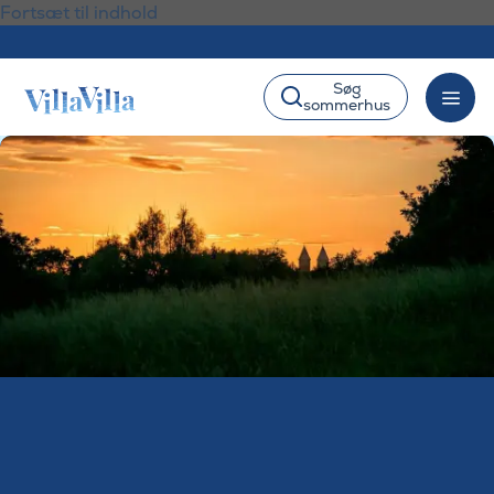
Fortsæt til indhold
Søg
sommerhus