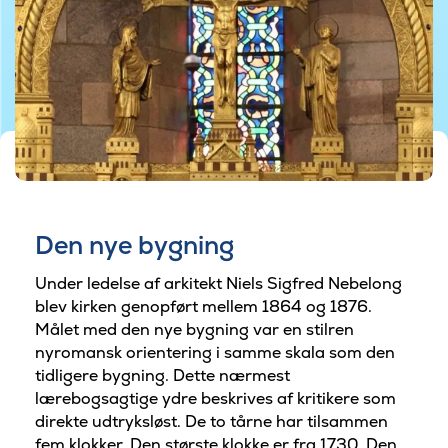
©Foto af Magnus Brandstrup
Den nye bygning
Under ledelse af arkitekt Niels Sigfred Nebelong
blev kirken genopført mellem 1864 og 1876.
Målet med den nye bygning var en stilren
nyromansk orientering i samme skala som den
tidligere bygning. Dette nærmest
lærebogsagtige ydre beskrives af kritikere som
direkte udtryksløst. De to tårne har tilsammen
fem klokker. Den største klokke er fra 1730. Den