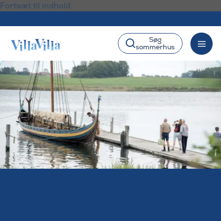
Fortsæt til indhold
Søg
sommerhus