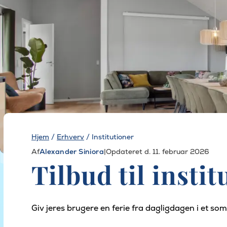
Hjem
/
Erhverv
/
Institutioner
Af
Alexander Siniora
|
Opdateret d. 11. februar 2026
Tilbud til insti
Giv jeres brugere en ferie fra dagligdagen i et s