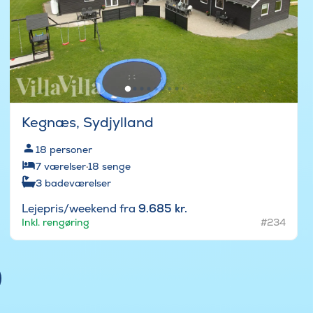
Kegnæs, Sydjylland
18
personer
7
værelser
·
18
senge
3
badeværelser
Lejepris/weekend fra
9.685 kr.
Inkl. rengøring
#234