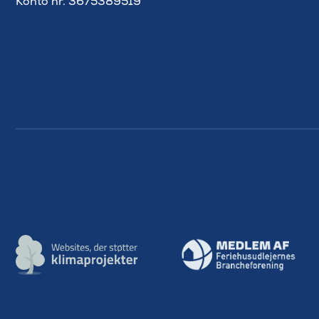
Konto nr. 3675389519