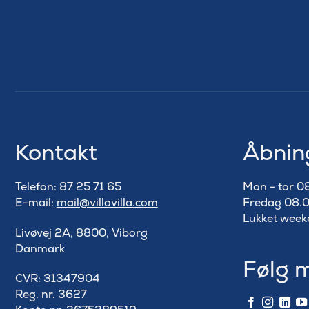
Kontakt
Åbnin
Telefon: 87 25 71 65
Man - tor 0
E-mail:
mail@villavilla.com
Fredag 08.0
Lukket week
Livøvej 2A, 8800, Viborg
Danmark
Følg 
​CVR: 31347904
Reg. nr. 3627