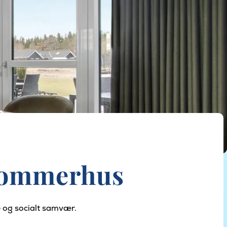
t sommerhus
e og socialt samvær.