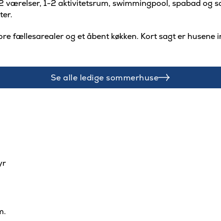
12 værelser, 1-2 aktivitetsrum, swimmingpool, spabad og sa
ter.
ore fællesarealer og et åbent køkken. Kort sagt er husene i
Se alle ledige sommerhuse
yr
m.