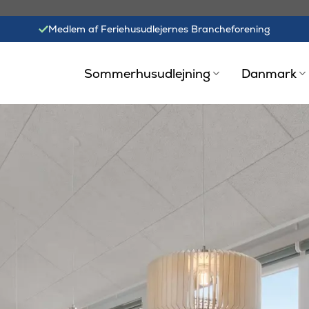
Medlem af Feriehusudlejernes Brancheforening
Sommerhusudlejning
Danmark