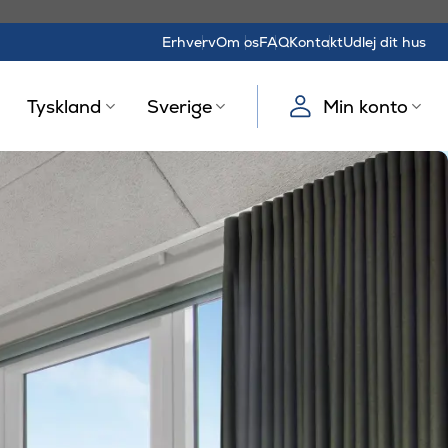
Erhverv
Om os
FAQ
Kontakt
Udlej dit hus
Tyskland
Sverige
Min konto