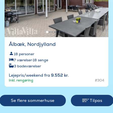
Ålbæk, Nordjylland
18
personer
7
værelser
·
18
senge
3
badeværelser
Lejepris/weekend fra
9.552 kr.
Inkl. rengøring
#304
Se flere sommerhuse
Tilpas