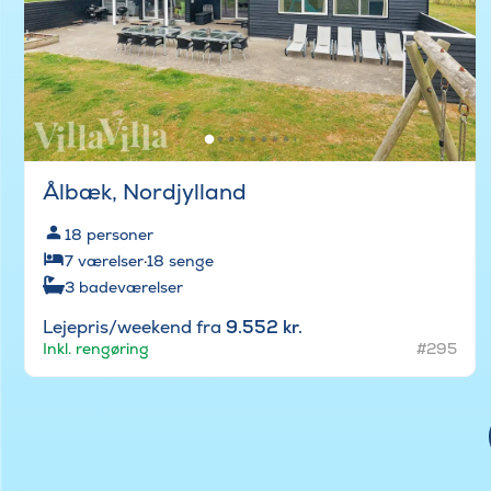
Ålbæk, Nordjylland
18
personer
7
værelser
·
18
senge
3
badeværelser
Lejepris/weekend fra
9.552 kr.
Inkl. rengøring
#295