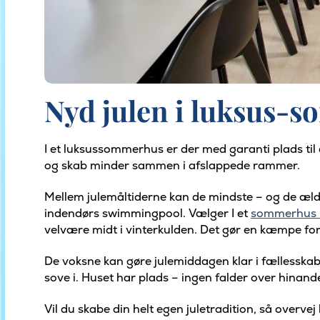
Nyd julen i luksus-
I et luksussommerhus er der med garanti plads til d
og skab minder sammen i afslappede rammer.
Mellem julemåltiderne kan de mindste – og de ældste
indendørs swimmingpool. Vælger I et
sommerhus 
velvære midt i vinterkulden. Det gør en kæmpe for
De voksne kan gøre julemiddagen klar i fællesskab
sove i. Huset har plads – ingen falder over hinande
Vil du skabe din helt egen juletradition, så overve