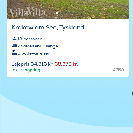
Krakow am See, Tyskland
18
personer
7
værelser
·
18
senge
3
badeværelser
Lejepris
34.813 kr.
38.379 kr.
Inkl. rengøring
#750