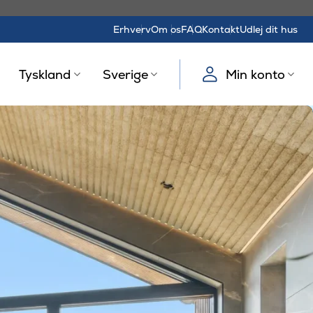
Erhverv
Om os
FAQ
Kontakt
Udlej dit hus
Tyskland
Sverige
Min konto