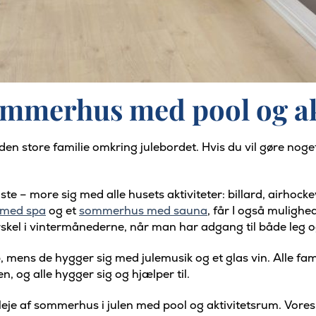
sommerhus med pool og a
en store familie omkring julebordet. Hvis du vil gøre noget
 – more sig med alle husets aktiviteter: billard, airhockey,
med spa
og et
sommerhus med sauna
, får I også muligh
skel i vintermånederne, når man har adgang til både leg og
, mens de hygger sig med julemusik og et glas vin. Alle f
n, og alle hygger sig og hjælper til.
j leje af sommerhus i julen med pool og aktivitetsrum. Vore