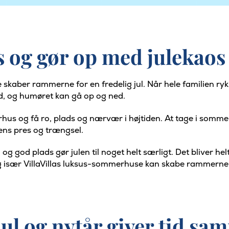
 og gør op med julekaos
skaber rammerne for en fredelig jul. Når hele familien rykk
d, og humøret kan gå op og ned.
erhus og få ro, plads og nærvær i højtiden. At tage i somme
ens pres og trængsel.
god plads gør julen til noget helt særligt. Det bliver helt
g især VillaVillas luksus-sommerhuse kan skabe rammerne f
l og nytår giver tid sa