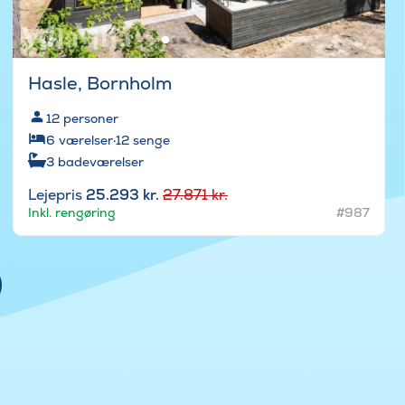
Hasle, Bornholm
12
personer
6
værelser
·
12
senge
3
badeværelser
Lejepris
25.293 kr.
27.871 kr.
Inkl. rengøring
#987