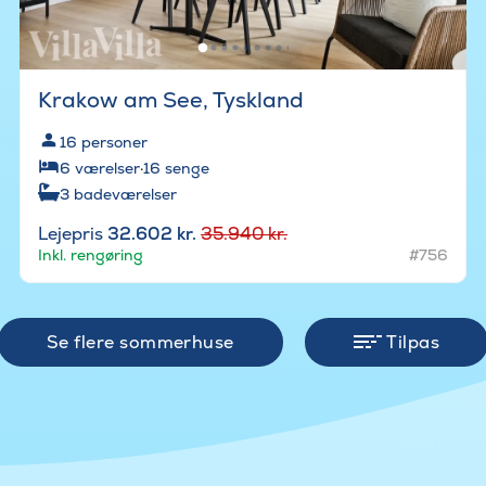
Krakow am See, Tyskland
16
personer
6
værelser
·
16
senge
3
badeværelser
Lejepris
32.602 kr.
35.940 kr.
Inkl. rengøring
#756
Se flere sommerhuse
Tilpas