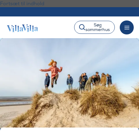
Fortsæt til indhold
Søg
sommerhus