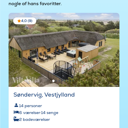
nogle af hans favoritter.
4,0 (9)
Søndervig, Vestjylland
14
personer
6
værelser
·
14
senge
2
badeværelser