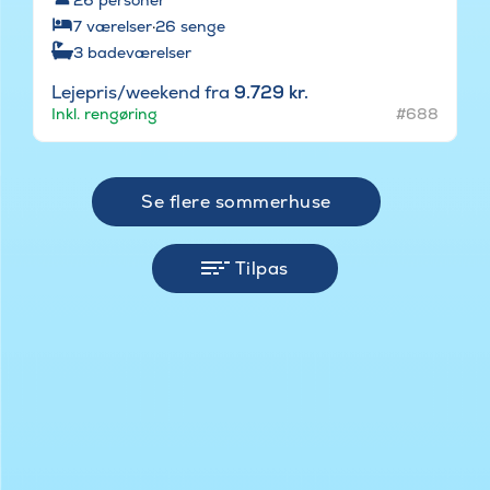
7
værelser
·
26
senge
3
badeværelser
Lejepris/weekend fra
9.729 kr.
Inkl. rengøring
#688
Se flere sommerhuse
Tilpas