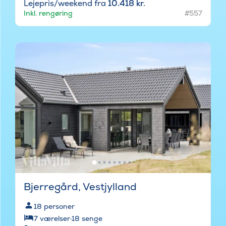
Lejepris/weekend fra
10.418 kr.
Inkl. rengøring
#557
Bjerregård, Vestjylland
18
personer
7
værelser
·
18
senge