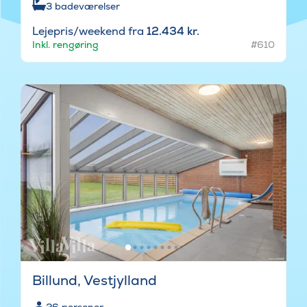
3
badeværelser
Lejepris/weekend fra
12.434 kr.
Inkl. rengøring
#610
Billund, Vestjylland
26
personer