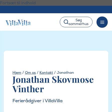
Fortsæt til indhold
Søg
sommerhus
Hjem
/
Om os
/
Kontakt
/
Jonathan
Jonathan Skovmose
Vinther
Ferierådgiver i VillaVilla