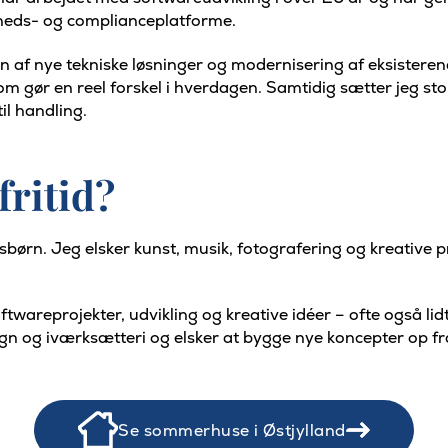
erheds- og complianceplatforme.
ngen af nye tekniske løsninger og modernisering af eksister
 som gør en reel forskel i hverdagen. Samtidig sætter jeg 
il handling.
fritid?
ørn. Jeg elsker kunst, musik, fotografering og kreative pr
ftwareprojekter, udvikling og kreative idéer – ofte også lid
ign og iværksætteri og elsker at bygge nye koncepter op f
Se sommerhuse i Østjylland