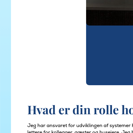
Hvad er din rolle ho
Jeg har ansvaret for udviklingen af systemer h
lettere for kollegaer, gæster og husejere. Jeg