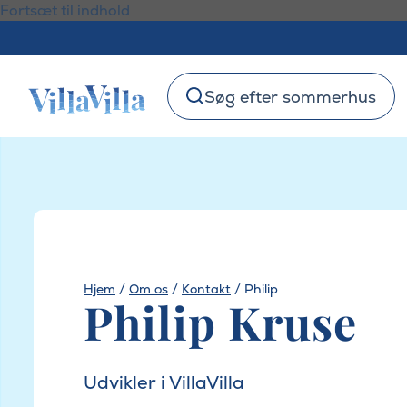
Fortsæt til indhold
Søg efter sommerhus
Hjem
/
Om os
/
Kontakt
/
Philip
Philip Kruse
Udvikler i VillaVilla