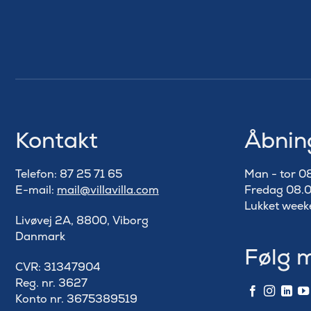
Kontakt
Åbnin
Telefon: 87 25 71 65
Man - tor 0
E-mail:
mail@villavilla.com
Fredag 08.0
Lukket week
Livøvej 2A, 8800, Viborg
Danmark
Følg 
​CVR: 31347904
Reg. nr. 3627
Konto nr. 3675389519