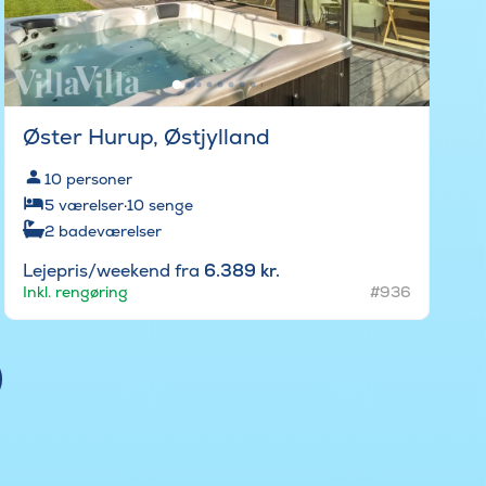
Øster Hurup, Østjylland
10
personer
5
værelser
·
10
senge
2
badeværelser
Lejepris/weekend fra
6.389 kr.
Inkl. rengøring
#936