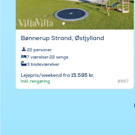
Bønnerup Strand, Østjylland
22
personer
7
værelser
·
22
senge
3
badeværelser
Lejepris/weekend fra
15.595 kr.
Inkl. rengøring
#967