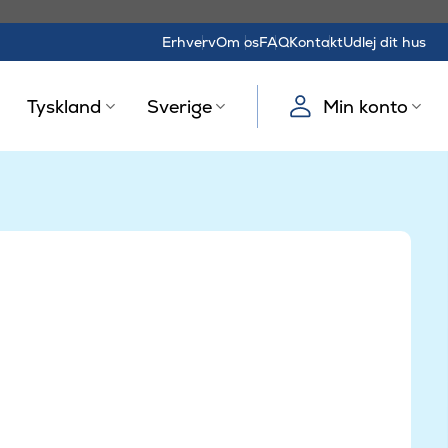
Erhverv
Om os
FAQ
Kontakt
Udlej dit hus
Tyskland
Sverige
Min konto