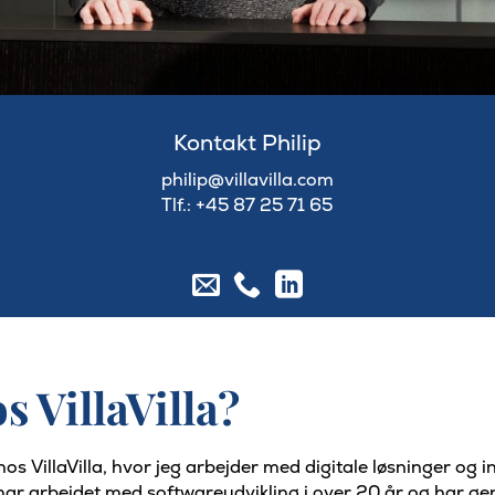
Kontakt Philip
philip@villavilla.com
Tlf.: +45
87 25 71 65
s VillaVilla?
os VillaVilla, hvor jeg arbejder med digitale løsninger og
 har arbejdet med softwareudvikling i over 20 år og har ge