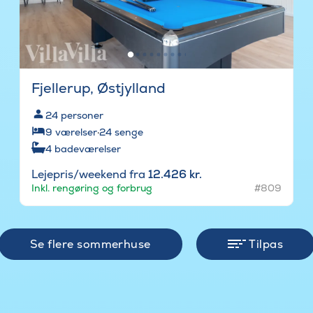
Fjellerup, Østjylland
24
personer
9
værelser
·
24
senge
4
badeværelser
Lejepris/weekend fra
12.426 kr.
Inkl. rengøring og forbrug
#809
Se flere sommerhuse
Tilpas