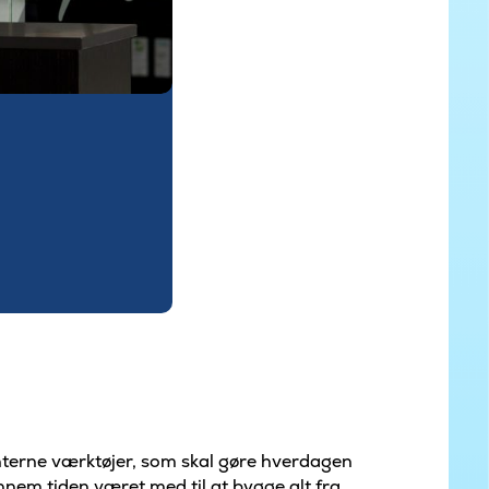
 interne værktøjer, som skal gøre hverdagen
nnem tiden været med til at bygge alt fra