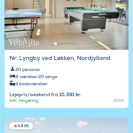
Nr. Lyngby ved Løkken, Nordjylland
20
personer
8
værelser
·
20
senge
4
badeværelser
Lejepris/weekend fra
10.391 kr.
Inkl. rengøring
#194
4,6 (6)