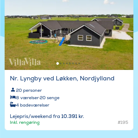
Nr. Lyngby ved Løkken, Nordjylland
20
personer
8
værelser
·
20
senge
4
badeværelser
Lejepris/weekend fra
10.391 kr.
Inkl. rengøring
#195