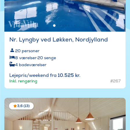
Nr. Lyngby ved Løkken, Nordjylland
20
personer
8
værelser
·
20
senge
4
badeværelser
Lejepris/weekend fra
10.525 kr.
Inkl. rengøring
#267
3,6 (13)