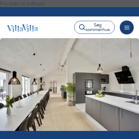
Fortsæt til indhold
Søg
sommerhus