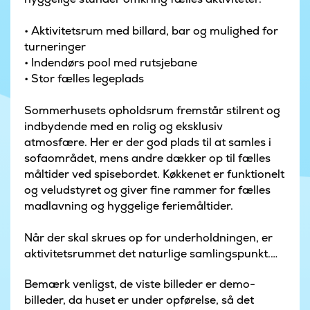
• Aktivitetsrum med billard, bar og mulighed for
turneringer
• Indendørs pool med rutsjebane
• Stor fælles legeplads
Sommerhusets opholdsrum fremstår stilrent og
indbydende med en rolig og eksklusiv
atmosfære. Her er der god plads til at samles i
sofaområdet, mens andre dækker op til fælles
måltider ved spisebordet. Køkkenet er funktionelt
og veludstyret og giver fine rammer for fælles
madlavning og hyggelige feriemåltider.
Når der skal skrues op for underholdningen, er
aktivitetsrummet det naturlige samlingspunkt.
Her kan I dyste i billard, dart, bordfodbold og
Bemærk venligst, de viste billeder er demo-
bordtennis, mens baren danner rammen om
billeder, da huset er under opførelse, så det
afslappede aftener med grin og samvær.