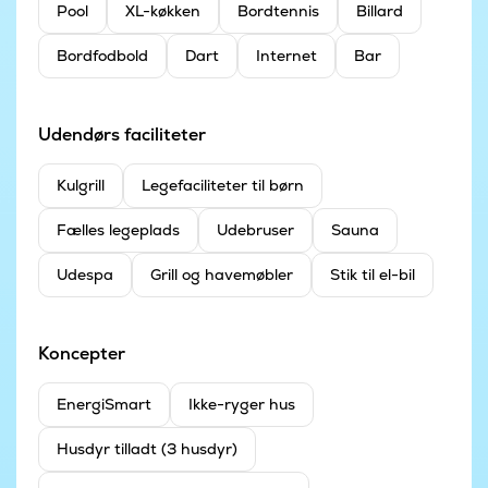
Pool
XL-køkken
Bordtennis
Billard
Bordfodbold
Dart
Internet
Bar
Udendørs faciliteter
Kulgrill
Legefaciliteter til børn
Fælles legeplads
Udebruser
Sauna
Udespa
Grill og havemøbler
Stik til el-bil
Koncepter
EnergiSmart
Ikke-ryger hus
Husdyr tilladt (3 husdyr)