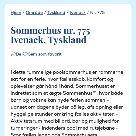
Hjem
/
Område
/
Tyskland
/
Ivenack
/
Nr. 775
Sommerhus nr. 775
Ivenack, Tyskland
Gem som favorit
Del
I dette rummelige poolsommerhus er rammerne
sat for en ferie, hvor fællesskab, komfort og
oplevelser går hånd i hånd. Sommerhuset er
indrettet som et ægte Sammenhus™, hvor både
børn og voksne kan nyde ferien sammen –
uanset om dagene byder på leg, afslapning eller
hyggelige stunder omkring fælles aktiviteter. •
Aktivitetsrum med billard, bar og mulighed for
turneringer • Indendørs pool med rutsjebane •
Stor fælles legeplads Sommerhusets