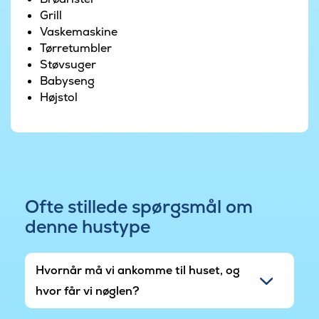
Grill
alle aldre.
Vaskemaskine
Tørretumbler
Ivenack er et roligt og grønt ferieområde i
Støvsuger
Tyskland, perfekt til jer, der ønsker natur,
Babyseng
afslapning og tid til nærvær.
Højstol
Området er under opbygning, så der periodevis
kan forekomme byggestøj.
Ofte stillede spørgsmål om
denne hustype
Hvornår må vi ankomme til huset, og
hvor får vi nøglen?