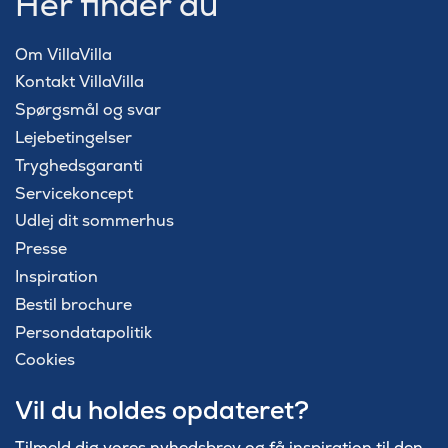
Her finder du
Om VillaVilla
Kontakt VillaVilla
Spørgsmål og svar
Lejebetingelser
Tryghedsgaranti
Servicekoncept
Udlej dit sommerhus
Presse
Inspiration
Bestil brochure
Persondatapolitik
Cookies
Vil du holdes opdateret?
Tilmeld dig vores nyhedsbrev og få inspiration til den