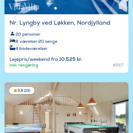
Nr. Lyngby ved Løkken, Nordjylland
20
personer
8
værelser
·
20
senge
4
badeværelser
Lejepris/weekend fra
10.525 kr.
Inkl. rengøring
#267
3,6 (13)