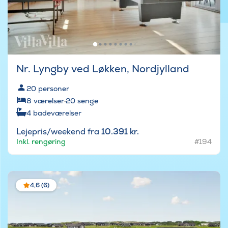
Nr. Lyngby ved Løkken, Nordjylland
20
personer
8
værelser
·
20
senge
4
badeværelser
Lejepris/weekend fra
10.391 kr.
Inkl. rengøring
#194
4,6 (6)