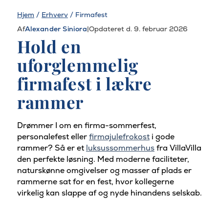
Hjem
/
Erhverv
/
Firmafest
Af
Alexander Siniora
|
Opdateret d. 9. februar 2026
Hold en
uforglemmelig
firmafest i lækre
rammer
Drømmer I om en firma-sommerfest,
personalefest eller
firmajulefrokost
i gode
rammer? Så er et
luksussommerhus
fra VillaVilla
den perfekte løsning. Med moderne faciliteter,
naturskønne omgivelser og masser af plads er
rammerne sat for en fest, hvor kollegerne
virkelig kan slappe af og nyde hinandens selskab.