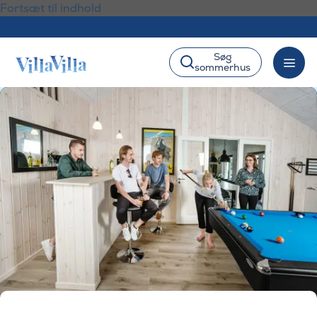
Fortsæt til indhold
Søg
sommerhus