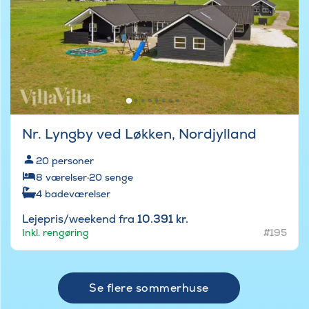
Nr. Lyngby ved Løkken, Nordjylland
20
personer
8
værelser
·
20
senge
4
badeværelser
Lejepris/weekend fra
10.391 kr.
Inkl. rengøring
#195
Se flere sommerhuse