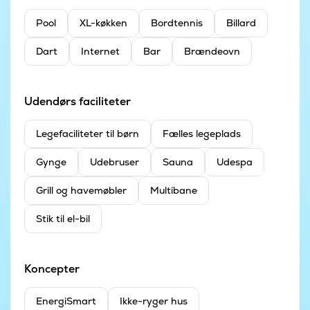
Pool
XL-køkken
Bordtennis
Billard
Dart
Internet
Bar
Brændeovn
Udendørs faciliteter
Legefaciliteter til børn
Fælles legeplads
Gynge
Udebruser
Sauna
Udespa
Grill og havemøbler
Multibane
Stik til el-bil
Koncepter
EnergiSmart
Ikke-ryger hus