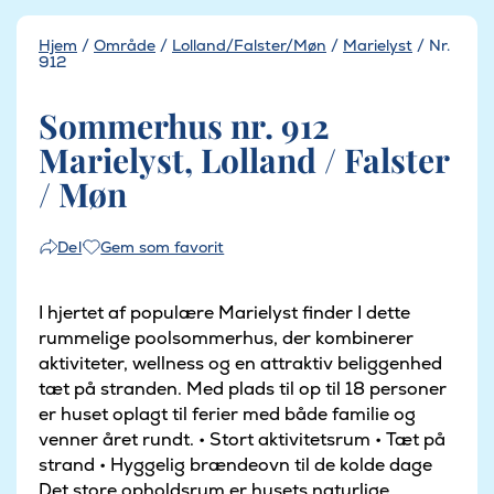
Hjem
/
Område
/
Lolland/Falster/Møn
/
Marielyst
/
Nr.
912
Sommerhus nr. 912
Marielyst, Lolland / Falster
/ Møn
Gem som favorit
Del
I hjertet af populære Marielyst finder I dette
rummelige poolsommerhus, der kombinerer
aktiviteter, wellness og en attraktiv beliggenhed
tæt på stranden. Med plads til op til 18 personer
er huset oplagt til ferier med både familie og
venner året rundt. • Stort aktivitetsrum • Tæt på
strand • Hyggelig brændeovn til de kolde dage
Det store opholdsrum er husets naturlige