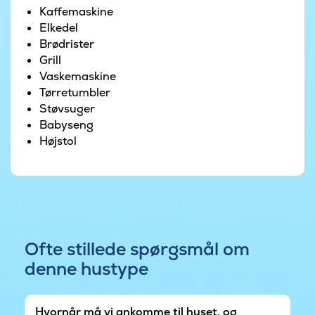
Kaffemaskine
Området har en stor multibane og en fælles
Elkedel
legeplads med aktiviteter for børn i alle aldre.
Brødrister
Her er der gode muligheder for leg, boldspil og
Grill
fællesskab for både store og små.
Vaskemaskine
Tørretumbler
Marielyst er kendt for sin brede, børnevenlige
Støvsuger
strand og sit charmerende bymiljø med caféer,
Babyseng
butikker og isboder. Her får I den perfekte
Højstol
ramme for en ferie, der kombinerer afslapning,
strandliv og hyggeligt samvær.
Området er under opbygning, så der periodevis
kan forekomme byggestøj.
Ofte stillede spørgsmål om
denne hustype
Hvornår må vi ankomme til huset, og