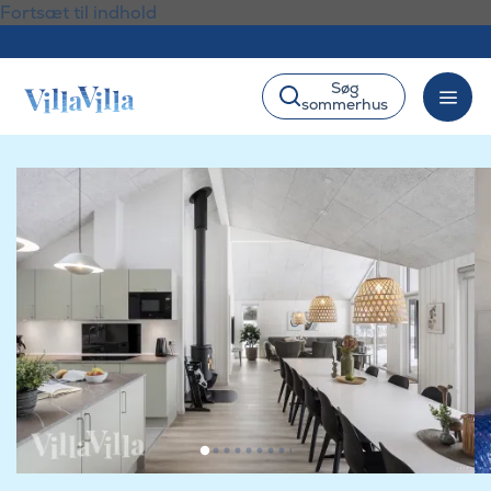
Fortsæt til indhold
Søg
sommerhus