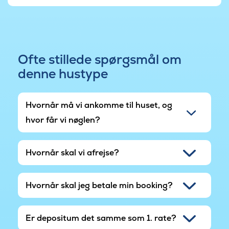
soveværelser og en hems. Særligt hemsen med
plads til 4 personer er et stor hit for børn og
unge. I huset findes der 3 badeværelser.
Vi gør opmærksom på, at turister over 16 år i
Ofte stillede spørgsmål om
Krakow am See skal betale en turistskat, som vil
denne hustype
blive fratrukket depositummet ved afregning.
Prisen er € 1,50 pr. dag i højsæson (start april til
slut september) og € 0,50 EUR pr. dag i
Hvornår må vi ankomme til huset, og
lavsæsonen (start oktober til slut marts).
hvor får vi nøglen?
Hvornår skal vi afrejse?
Hvornår skal jeg betale min booking?
Er depositum det samme som 1. rate?