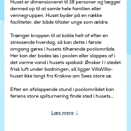
Huset er dimensioneret til 18 personer og lægger
dermed op til at samle hele familien eller
vennegruppen. Huset byder på en række
faciliteter, der både tiltaler unge som ældre.
Trænger kroppen til at koble helt af efter en
stressende hverdag, så kan dette i første
omgang gøres i husets tilhørende poolområde.
Her kan der bades løs i poolen eller slappes af i
det varme vand i husets spabad. Ønsker I i stedet
frisk luft under badningen, så ligger VillaVilla-
huset ikke langt fra Krakow am Sees store sø.
Efter en afslappende stund i poolområdet kan
feriens store spilturnering finde sted i husets
aktivitetsrum, hvor der kan dystes i billard,
bordtennis, bordfodbold og dart. Yderligere kan
Læs mere
der spilles på husets spillekonsol – husk at
medbringe spil hertil. Den hårde turnering kan
afsluttes i aktivitetsrummets bar, hvor der kan