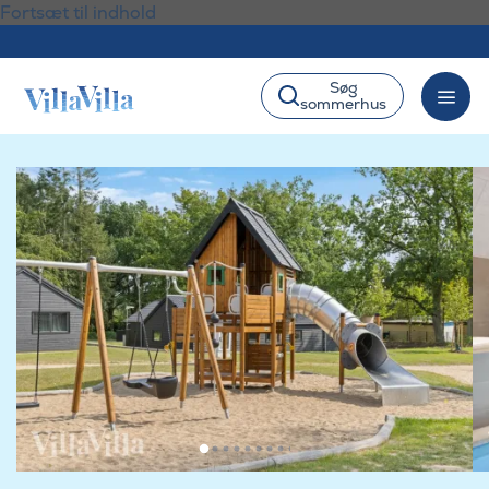
Fortsæt til indhold
Søg
sommerhus