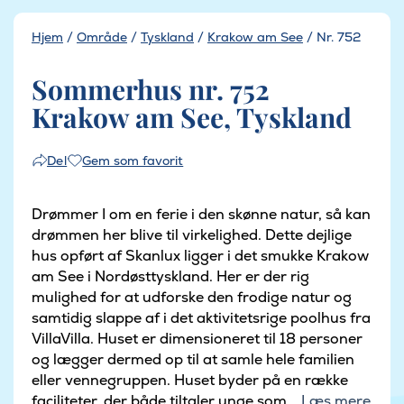
Hjem
/
Område
/
Tyskland
/
Krakow am See
/
Nr. 752
Sommerhus nr. 752
Krakow am See, Tyskland
Gem som favorit
Del
Drømmer I om en ferie i den skønne natur, så kan
drømmen her blive til virkelighed. Dette dejlige
hus opført af Skanlux ligger i det smukke Krakow
am See i Nordøsttyskland. Her er der rig
mulighed for at udforske den frodige natur og
samtidig slappe af i det aktivitetsrige poolhus fra
VillaVilla. Huset er dimensioneret til 18 personer
og lægger dermed op til at samle hele familien
eller vennegruppen. Huset byder på en række
faciliteter, der både tiltaler unge som...
Læs mere