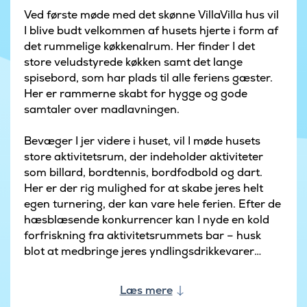
Ved første møde med det skønne VillaVilla hus vil
I blive budt velkommen af husets hjerte i form af
det rummelige køkkenalrum. Her finder I det
store veludstyrede køkken samt det lange
spisebord, som har plads til alle feriens gæster.
Her er rammerne skabt for hygge og gode
samtaler over madlavningen.
Bevæger I jer videre i huset, vil I møde husets
store aktivitetsrum, der indeholder aktiviteter
som billard, bordtennis, bordfodbold og dart.
Her er der rig mulighed for at skabe jeres helt
egen turnering, der kan vare hele ferien. Efter de
hæsblæsende konkurrencer kan I nyde en kold
forfriskning fra aktivitetsrummets bar – husk
blot at medbringe jeres yndlingsdrikkevarer
hertil.
Læs mere
Er energiniveauet fortsat højt, kan den