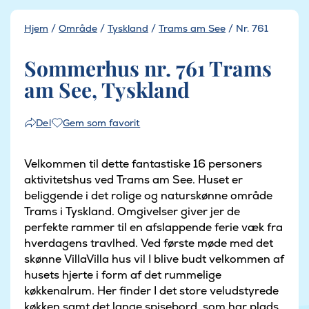
Hjem
/
Område
/
Tyskland
/
Trams am See
/
Nr. 761
Sommerhus nr. 761 Trams
am See, Tyskland
Gem som favorit
Del
Velkommen til dette fantastiske 16 personers
aktivitetshus ved Trams am See. Huset er
beliggende i det rolige og naturskønne område
Trams i Tyskland. Omgivelser giver jer de
perfekte rammer til en afslappende ferie væk fra
hverdagens travlhed. Ved første møde med det
skønne VillaVilla hus vil I blive budt velkommen af
husets hjerte i form af det rummelige
køkkenalrum. Her finder I det store veludstyrede
køkken samt det lange spisebord, som har plads