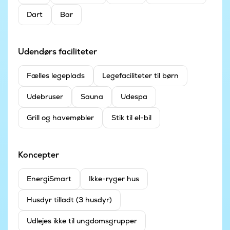
Dart
Bar
Udendørs faciliteter
Fælles legeplads
Legefaciliteter til børn
Udebruser
Sauna
Udespa
Grill og havemøbler
Stik til el-bil
Koncepter
EnergiSmart
Ikke-ryger hus
Husdyr tilladt (3 husdyr)
Udlejes ikke til ungdomsgrupper