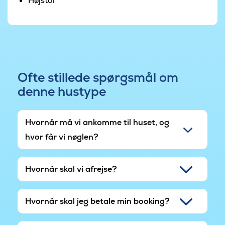
Højstol
Af hensyn til naboer, herunder områdets
fastboende, gør vi ekstraordinært opmærksom
på, at der skal være ro i området efter kl. 22.00.
Udespaen må derfor ikke benyttes efter dette
tidspunkt.
Ofte stillede spørgsmål om
denne hustype
Hvornår må vi ankomme til huset, og
hvor får vi nøglen?
Hvornår skal vi afrejse?
Hvornår skal jeg betale min booking?