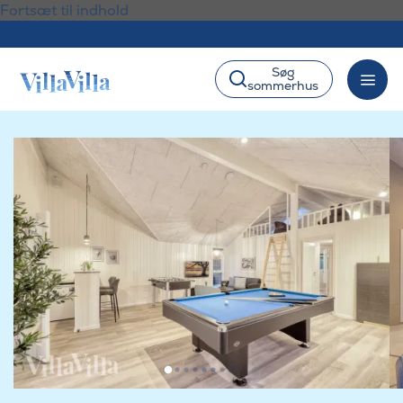
Fortsæt til indhold
Søg
sommerhus