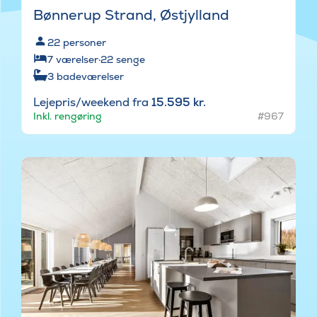
Bønnerup Strand, Østjylland
22
personer
7
værelser
·
22
senge
3
badeværelser
Lejepris/weekend fra
15.595 kr.
Inkl. rengøring
#967