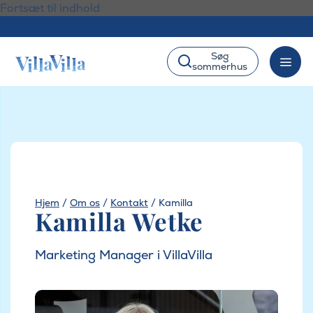
Fortsæt til indhold
Søg
sommerhus
Hjem
/
Om os
/
Kontakt
/
Kamilla
Kamilla Wetke
Marketing Manager i VillaVilla