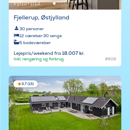
Fjellerup, Østjylland
30
personer
12
værelser
·
30
senge
5
badeværelser
Lejepris/weekend fra
18.007 kr.
Inkl. rengøring og forbrug
#806
3,7 (13)