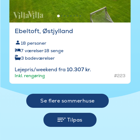
Ebeltoft, Østjylland
18
personer
7
værelser
·
18
senge
3
badeværelser
Lejepris/weekend fra
10.307 kr.
Inkl. rengøring
#223
Se flere sommerhuse
Tilpas