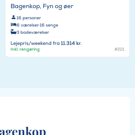
Bagenkop, Fyn og øer
16
personer
6
værelser
·
16
senge
3
badeværelser
Lejepris/weekend fra
11.314 kr.
Inkl. rengøring
#221
Bagenkop