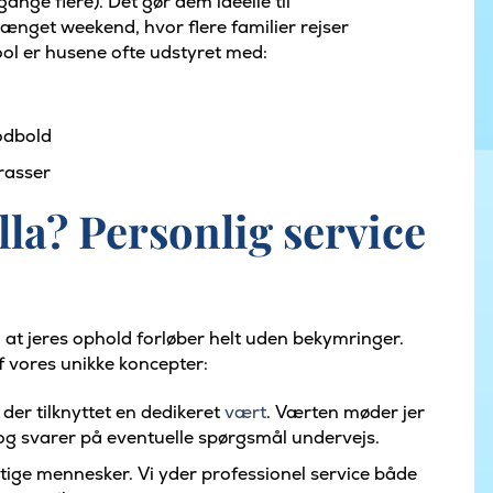
ange flere). Det gør dem ideelle til
rlænget weekend, hvor flere familier rejser
l er husene ofte udstyret med:
odbold
rasser
lla? Personlig service
or, at jeres ophold forløber helt uden bekymringer.
f vores unikke koncepter:
 der tilknyttet en dedikeret
vært
. Værten møder jer
og svarer på eventuelle spørgsmål undervejs.
tige mennesker. Vi yder professionel service både