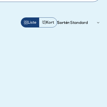
Liste
Kort
Sortér: