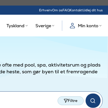
Erhverv
Om os
FAQ
Kontakt
Udlej dit hus
Tyskland
Sverige
Min konto
 ofte med pool, spa, aktivitetsrum og plads
lde heste, som gør byen til et fremragende
Filtre