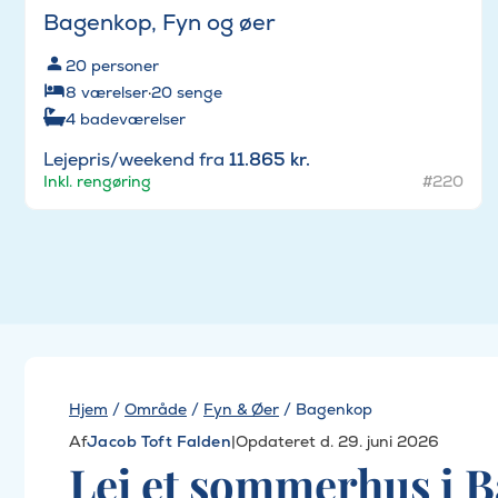
Bagenkop, Fyn og øer
20
personer
8
værelser
·
20
senge
4
badeværelser
Lejepris/weekend fra
11.865 kr.
Inkl. rengøring
#220
Hjem
/
Område
/
Fyn & Øer
/
Bagenkop
Af
Jacob Toft Falden
|
Opdateret d. 29. juni 2026
Lej et sommerhus i 