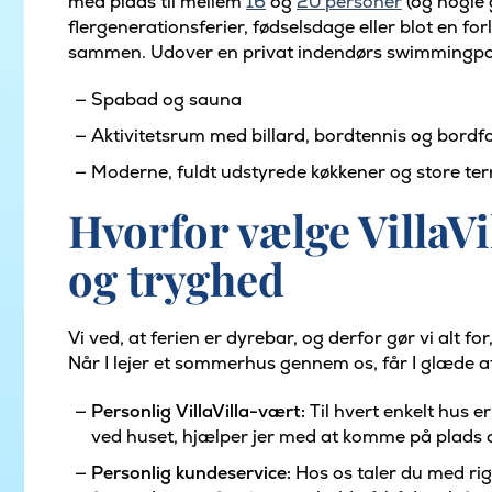
med plads til mellem
16
og
20 personer
(og nogle g
flergenerationsferier, fødselsdage eller blot en fo
sammen. Udover en privat indendørs swimmingpoo
Spabad og sauna
Aktivitetsrum med billard, bordtennis og bordf
Moderne, fuldt udstyrede køkkener og store ter
Hvorfor vælge VillaVi
og tryghed
Vi ved, at ferien er dyrebar, og derfor gør vi alt f
Når I lejer et sommerhus gennem os, får I glæde a
Personlig VillaVilla-vært:
Til hvert enkelt hus er
ved huset, hjælper jer med at komme på plads 
Personlig kundeservice:
Hos os taler du med rig