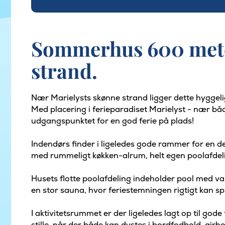
Sommerhus 600 meter
strand.
Nær Marielysts skønne strand ligger dette hyggeli
Med placering i ferieparadiset Marielyst - nær båd
udgangspunktet for en god ferie på plads!
Indendørs finder i ligeledes gode rammer for en d
med rummeligt køkken-alrum, helt egen poolafdeli
Husets flotte poolafdeling indeholder pool med v
en stor sauna, hvor feriestemningen rigtigt kan sp
I aktivitetsrummet er der ligeledes lagt op til gode
stille, når der både kan dystes i bordfodbold, airh