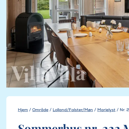
Hjem
/
Område
/
Lolland/Falster/Møn
/
Marielyst
/
Nr. 
Sommerhus nr. 222 Ma