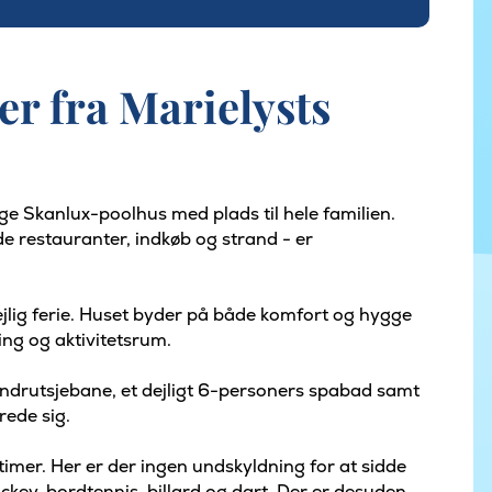
 fra Marielysts
ge Skanlux-poolhus med plads til hele familien.
e restauranter, indkøb og strand - er
ejlig ferie. Huset byder på både komfort og hygge
ng og aktivitetsrum.
andrutsjebane, et dejligt 6-personers spabad samt
rede sig.
 timer. Her er der ingen undskyldning for at sidde
ockey, bordtennis, billard og dart. Der er desuden