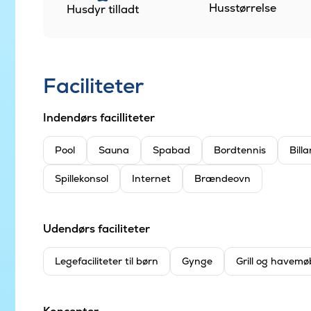
Husstørrelse
Husdyr tilladt
Faciliteter
Indendørs facilliteter
Pool
Sauna
Spabad
Bordtennis
Billa
Spillekonsol
Internet
Brændeovn
Udendørs faciliteter
Legefaciliteter til børn
Gynge
Grill og havemø