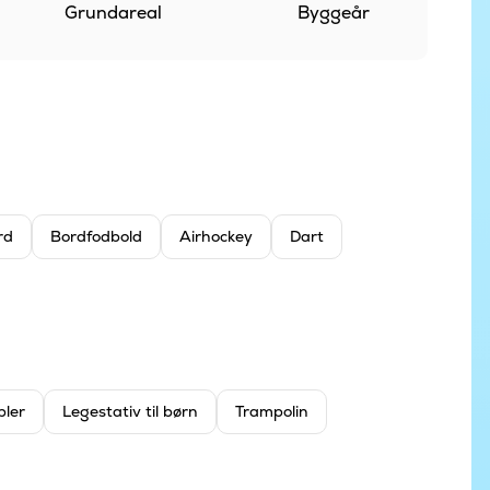
Grundareal
Byggeår
rd
Bordfodbold
Airhockey
Dart
bler
Legestativ til børn
Trampolin