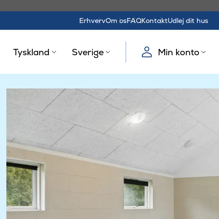
Erhverv
Om os
FAQ
Kontakt
Udlej dit hus
Tyskland
Sverige
Min konto