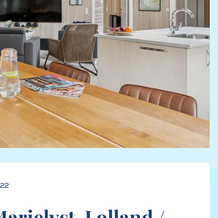
222
rielyst, Lolland /