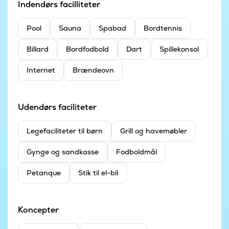
Indendørs facilliteter
Pool
Sauna
Spabad
Bordtennis
Billard
Bordfodbold
Dart
Spillekonsol
Internet
Brændeovn
Udendørs faciliteter
Legefaciliteter til børn
Grill og havemøbler
Gynge og sandkasse
Fodboldmål
Petanque
Stik til el-bil
Koncepter