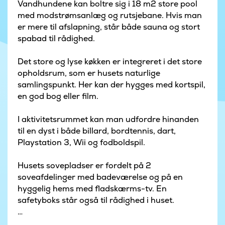
Vandhundene kan boltre sig i 18 m2 store pool
med modstrømsanlæg og rutsjebane. Hvis man
er mere til afslapning, står både sauna og stort
spabad til rådighed.
Det store og lyse køkken er integreret i det store
opholdsrum, som er husets naturlige
samlingspunkt. Her kan der hygges med kortspil,
en god bog eller film.
I aktivitetsrummet kan man udfordre hinanden
til en dyst i både billard, bordtennis, dart,
Playstation 3, Wii og fodboldspil.
Husets sovepladser er fordelt på 2
soveafdelinger med badeværelse og på en
hyggelig hems med fladskærms-tv. En
safetyboks står også til rådighed i huset.
Udendørs er der med petanque-bane,