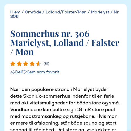
Hjem
/
Område
/
Lolland/Falster/Møn
/
Marielyst
/
Nr.
306
Sommerhus nr. 306
Marielyst, Lolland / Falster
/ Møn
(6)
Gem som favorit
Del
Nær den populære strand i Marielyst byder
dette Skanlux-sommerhus indenfor til en ferie
med aktivitetsmuligheder for både store og små.
Vandhundene kan boltre sig i 18 m2 store pool
med modstrømsanlæg og rutsjebane. Hvis man
er mere til afslapning, står både sauna og stort
spabad til rådighed. Det store og lyse køkken er