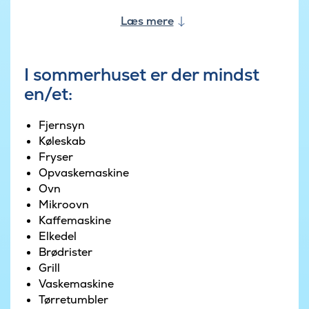
fodboldmål, sandkasse og gynger også masser
Læs mere
af aktivitetsmuligheder. På husets store terrasse
er der god plads til at solbade på en sommerdag,
og eftersom den er delvist overdækket kan der
I sommerhuset er der mindst
grilles på Weber-grillen uanset årstiden.
en/et:
Fjernsyn
Køleskab
Fryser
Opvaskemaskine
Ovn
Mikroovn
Kaffemaskine
Elkedel
Brødrister
Grill
Vaskemaskine
Tørretumbler