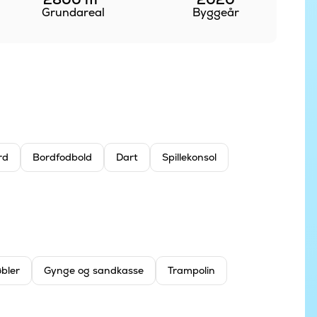
Grundareal
Byggeår
rd
Bordfodbold
Dart
Spillekonsol
øbler
Gynge og sandkasse
Trampolin