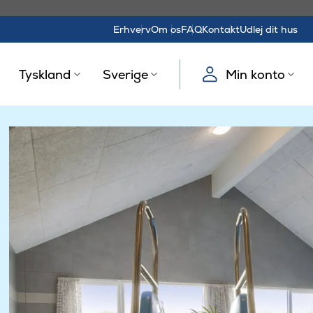
Erhverv
Om os
FAQ
Kontakt
Udlej dit hus
Tyskland
Sverige
Min konto