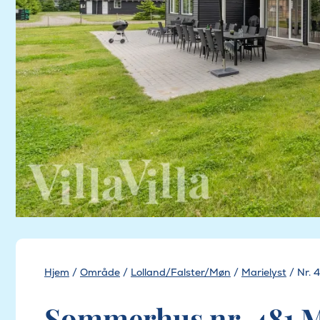
Hjem
/
Område
/
Lolland/Falster/Møn
/
Marielyst
/
Nr. 
Sommerhus nr. 481 Ma