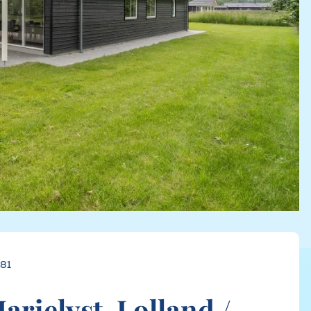
481
rielyst, Lolland /