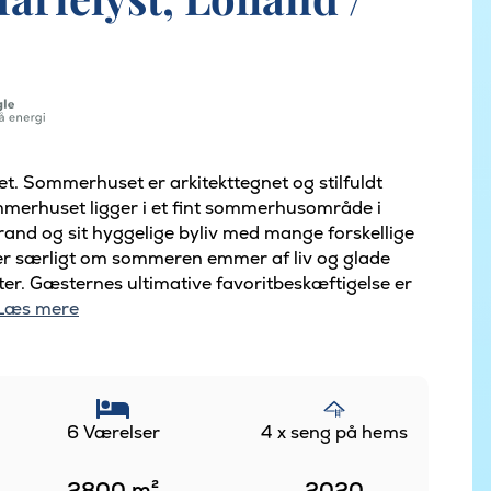
et. Sommerhuset er arkitekttegnet og stilfuldt
ommerhuset ligger i et fint sommerhusområde i
trand og sit hyggelige byliv med mange forskellige
, der særligt om sommeren emmer af liv og glade
er. Gæsternes ultimative favoritbeskæftigelse er
Læs mere
6 Værelser
4 x seng på hems
2800
m²
2020