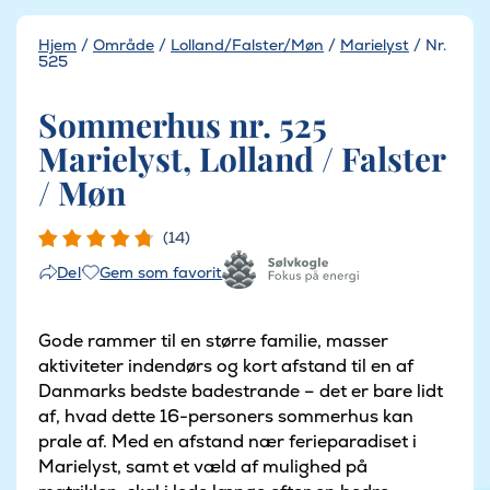
Hjem
/
Område
/
Lolland/Falster/Møn
/
Marielyst
/
Nr.
525
Sommerhus nr. 525
Marielyst, Lolland / Falster
/ Møn
(14)
Gem som favorit
Del
Gode rammer til en større familie, masser
aktiviteter indendørs og kort afstand til en af
Danmarks bedste badestrande – det er bare lidt
af, hvad dette 16-personers sommerhus kan
prale af. Med en afstand nær ferieparadiset i
Marielyst, samt et væld af mulighed på