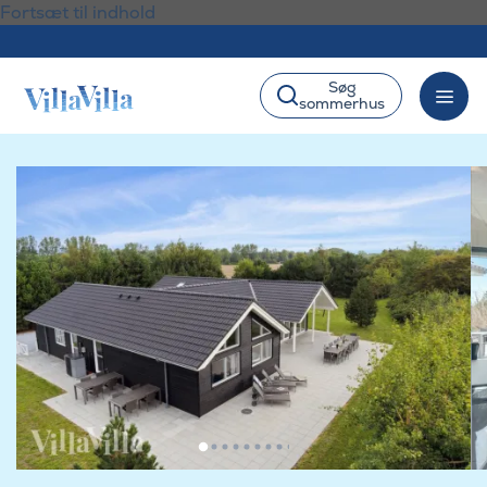
Fortsæt til indhold
Søg
sommerhus