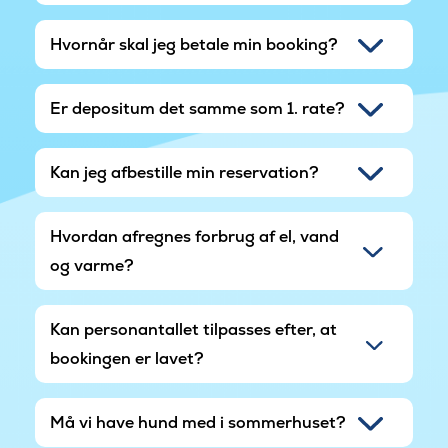
sommerhuset.
Hvornår skal jeg betale min booking?
Huset har en 11kw bil ladestander og som noget
ekstra er det installeret et aircondition/luftrenser
i stuen. Varmepumpen er forsynet med det nye
Er depositum det samme som 1. rate?
Nanoe luftrensningssystem, her renses luften
med elektrostatiske finpartikler af vand og
Kan jeg afbestille min reservation?
sørger for at der altid er ren og frisk luft.
Hvordan afregnes forbrug af el, vand
og varme?
Kan personantallet tilpasses efter, at
bookingen er lavet?
Må vi have hund med i sommerhuset?