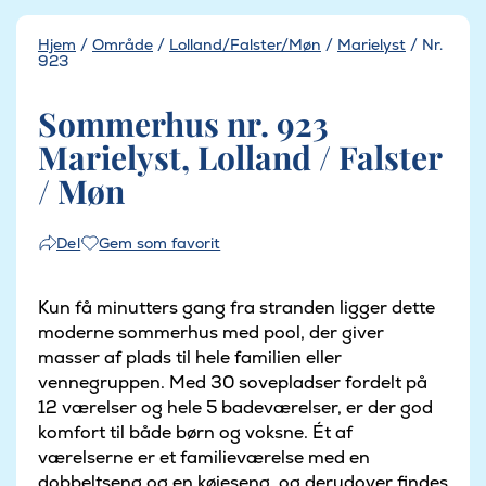
Hjem
/
Område
/
Lolland/Falster/Møn
/
Marielyst
/
Nr.
923
Sommerhus nr. 923
Marielyst, Lolland / Falster
/ Møn
Gem som favorit
Del
Kun få minutters gang fra stranden ligger dette
moderne sommerhus med pool, der giver
masser af plads til hele familien eller
vennegruppen. Med 30 sovepladser fordelt på
12 værelser og hele 5 badeværelser, er der god
komfort til både børn og voksne. Ét af
værelserne er et familieværelse med en
dobbeltseng og en køjeseng, og derudover findes