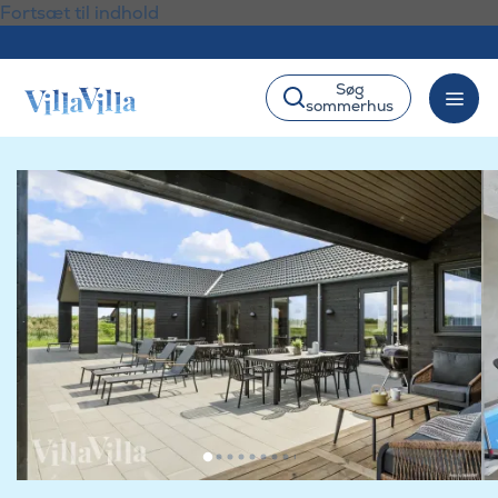
Fortsæt til indhold
Søg
sommerhus