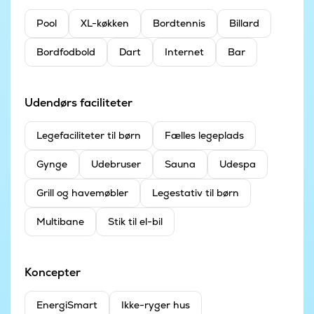
Pool
XL-køkken
Bordtennis
Billard
Bordfodbold
Dart
Internet
Bar
Udendørs faciliteter
Legefaciliteter til børn
Fælles legeplads
Gynge
Udebruser
Sauna
Udespa
Grill og havemøbler
Legestativ til børn
Multibane
Stik til el-bil
Koncepter
EnergiSmart
Ikke-ryger hus