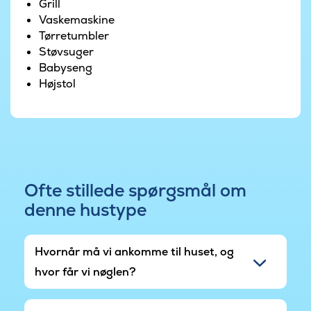
legeplads med aktiviteter for børn i alle aldre.
Grill
Her er der gode muligheder for leg, boldspil og
Vaskemaskine
fællesskab for både store og små.
Tørretumbler
Støvsuger
Marielyst er kendt for sin brede, børnevenlige
Babyseng
strand, hyggelige caféer og livlige feriestemning.
Højstol
Her er alt, hvad der skal til for en ferie fyldt med
både afslapning og oplevelser.
Området er under opbygning, så der periodevis
kan forekomme byggestøj
Ofte stillede spørgsmål om
denne hustype
Hvornår må vi ankomme til huset, og
hvor får vi nøglen?