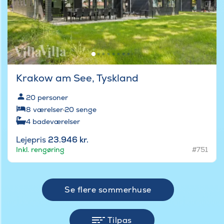
Krakow am See, Tyskland
20
personer
8
værelser
·
20
senge
4
badeværelser
Lejepris
23.946 kr.
Inkl. rengøring
#751
Se flere sommerhuse
Tilpas