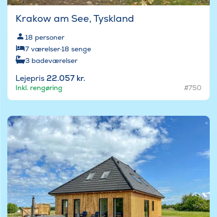
Krakow am See, Tyskland
18
personer
7
værelser
·
18
senge
3
badeværelser
Lejepris
22.057 kr.
Inkl. rengøring
#750