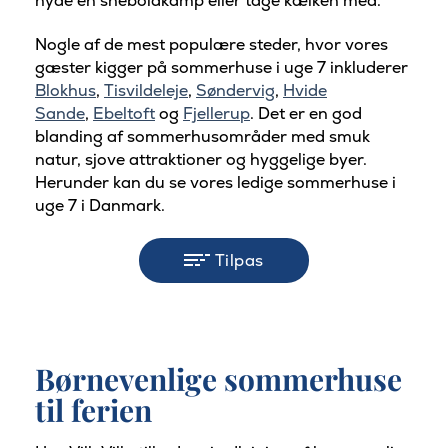
nyde en sneboldkamp eller tage kælken med.
Nogle af de mest populære steder, hvor vores
gæster kigger på sommerhuse i uge 7 inkluderer
Blokhus
,
Tisvildeleje
,
Søndervig
,
Hvide
Sande
,
Ebeltoft
og
Fjellerup
. Det er en god
blanding af sommerhusområder med smuk
natur, sjove attraktioner og hyggelige byer.
Herunder kan du se vores ledige sommerhuse i
uge 7 i Danmark.
Tilpas
Børnevenlige sommerhuse
til ferien