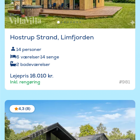
Hostrup Strand, Limfjorden
14
personer
6
værelser
·
14
senge
2
badeværelser
Lejepris
16.010 kr.
Inkl. rengøring
#981
4,3 (8)