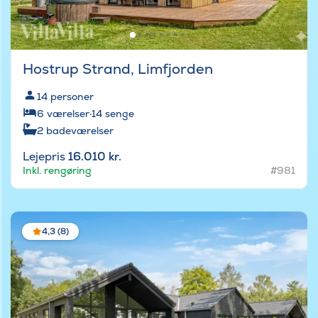
Hostrup Strand, Limfjorden
14
personer
6
værelser
·
14
senge
2
badeværelser
Lejepris
16.010 kr.
Inkl. rengøring
#981
4,3 (8)