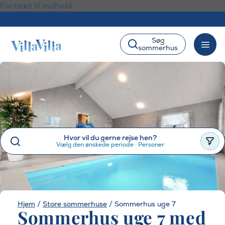
Fortsæt til indhold
Søg
sommerhus
Hvor vil du gerne rejse hen?
Vælg den ønskede periode
·
Personer
Hjem
/
Store sommerhuse
/
Sommerhus uge 7
Sommerhus uge 7 med