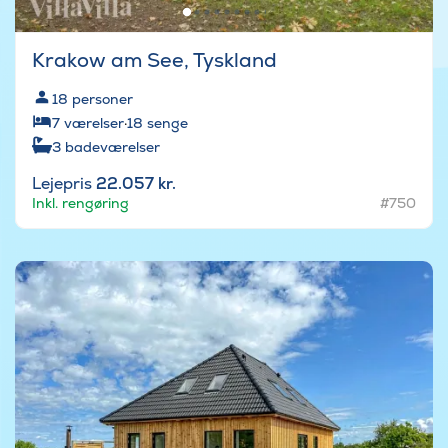
Krakow am See, Tyskland
18
personer
7
værelser
·
18
senge
3
badeværelser
Lejepris
22.057 kr.
Inkl. rengøring
#750