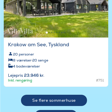
Krakow am See, Tyskland
20
personer
8
værelser
·
20
senge
4
badeværelser
Lejepris
23.946 kr.
Inkl. rengøring
#751
Se flere sommerhuse