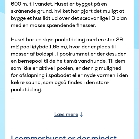
600 m. til vandet. Huset er bygget på en
skrånende grund, hvilket har gjort det muligt at
bygge et hus lidt ud over det sædvanlige i 3 plan
med en masse spændende finesser.
Huset har en skøn poolafdeling med en stor 29
m2 pool (dybde 1,65 m), hvor der er plads til
masser af boldspil. I poolrummet er der desuden
en børnepool til de helt små vandhunde. Til dem,
som ikke er aktive i poolen, er der rig mulighed
for afslapning i spabadet eller nyde varmen i den
lækre sauna, som også findes i den store
poolafdeling.
Hvis man ønsker yderligere aktiviteter, så er
dette sommerhus udstyret med billardbord,
Læs mere
bordtennis, bordfodbold, Playstation 4 og dart.
Er man ikke til spil, er der mulighed for
afslapning i baren, som findes i husets
I sommerhuset er der mindst