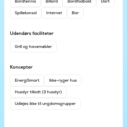
Bordtennis
Billard
Bordfodbold
Dart
Spillekonsol
Internet
Bar
Udendørs faciliteter
Grill og havemøbler
Koncepter
EnergiSmart
Ikke-ryger hus
Husdyr tilladt (3 husdyr)
Udlejes ikke til ungdomsgrupper