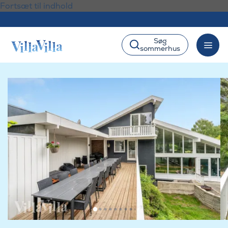
Fortsæt til indhold
Søg
sommerhus