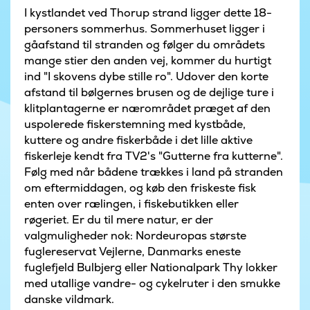
I kystlandet ved Thorup strand ligger dette 18-
personers sommerhus. Sommerhuset ligger i
gåafstand til stranden og følger du områdets
mange stier den anden vej, kommer du hurtigt
ind "I skovens dybe stille ro". Udover den korte
afstand til bølgernes brusen og de dejlige ture i
klitplantagerne er nærområdet præget af den
uspolerede fiskerstemning med kystbåde,
kuttere og andre fiskerbåde i det lille aktive
fiskerleje kendt fra TV2's "Gutterne fra kutterne".
Følg med når bådene trækkes i land på stranden
om eftermiddagen, og køb den friskeste fisk
enten over rælingen, i fiskebutikken eller
røgeriet. Er du til mere natur, er der
valgmuligheder nok: Nordeuropas største
fuglereservat Vejlerne, Danmarks eneste
fuglefjeld Bulbjerg eller Nationalpark Thy lokker
med utallige vandre- og cykelruter i den smukke
danske vildmark.