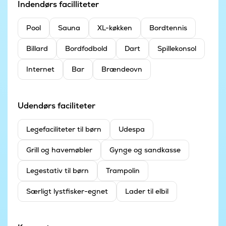
Indendørs facilliteter
Pool
Sauna
XL-køkken
Bordtennis
Billard
Bordfodbold
Dart
Spillekonsol
Internet
Bar
Brændeovn
Udendørs faciliteter
Legefaciliteter til børn
Udespa
Grill og havemøbler
Gynge og sandkasse
Legestativ til børn
Trampolin
Særligt lystfisker-egnet
Lader til elbil