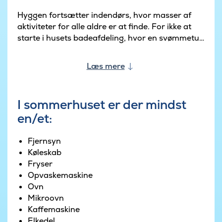
Hyggen fortsætter indendørs, hvor masser af
aktiviteter for alle aldre er at finde. For ikke at
starte i husets badeafdeling, hvor en svømmetur
kan nydes i den store swimmingpool med
vandrutsjebane, modstrømsanlæg og
Læs mere
romertrappe. Derudover kan en afslappende tur
i husets sauna supplere med den fulde følelse af
velvære og selvforkælelse.
I sommerhuset er der mindst
en/et:
Wellness er tillige at finde udendørs, hvor et
varmt dyp kan nydes i sommerhusets udendørs
spabad.
Fjernsyn
Køleskab
Efter en badetur kan aktiviteterne fortsættes i
Fryser
husets aktivitetsrum med kombineret billard- og
Opvaskemaskine
bordtennisbord, bordfodbold, dart og
Ovn
PlayStation 4. Vil du hellere slappe af, kan dette
Mikroovn
gøres enten i husets bar eller i rummets
Kaffemaskine
hyggelige sofagruppe.
Elkedel