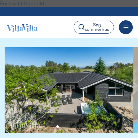
Fortsæt til indhold
Søg
sommerhus