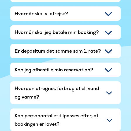
grøntsagerne kan klargøres ved den udendørs
vask med dertilhørende bord. Måske skal dagens
Hvornår skal vi afrejse?
fiskefangst tilberedes her?
Mens maden klargøres kan børnene snuppe en
Hvornår skal jeg betale min booking?
hoppetur på sommerhusets udendørs trampolin
eller leget på legetårnet.
Er depositum det samme som 1. rate?
Kan jeg afbestille min reservation?
Hvordan afregnes forbrug af el, vand
og varme?
Kan personantallet tilpasses efter, at
bookingen er lavet?