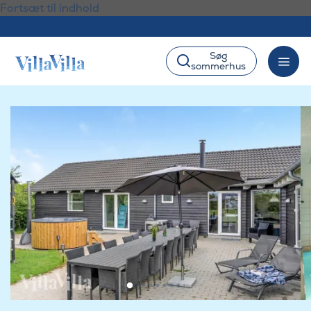
Fortsæt til indhold
Søg
sommerhus