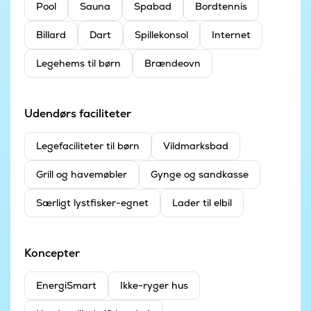
Pool
Sauna
Spabad
Bordtennis
Billard
Dart
Spillekonsol
Internet
Legehems til børn
Brændeovn
Udendørs faciliteter
Legefaciliteter til børn
Vildmarksbad
Grill og havemøbler
Gynge og sandkasse
Særligt lystfisker-egnet
Lader til elbil
Koncepter
EnergiSmart
Ikke-ryger hus