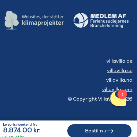
villavilla.de
villavilla.se
villavilla.no
villavilla.com
© Copyright VillaVilla 2026
Lejepris/weekend fra
8.874,00 kr.
Bestil nu
Inkl. rengøring