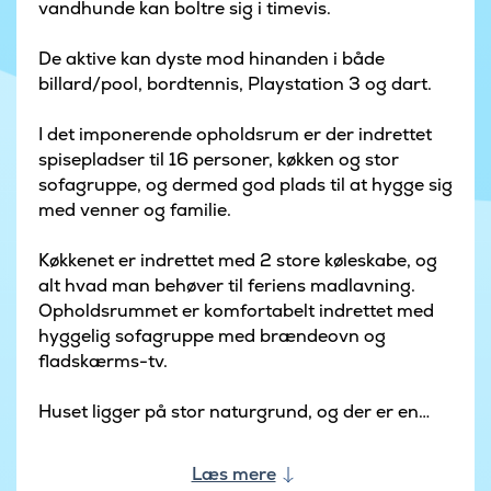
vandhunde kan boltre sig i timevis.
De aktive kan dyste mod hinanden i både
billard/pool, bordtennis, Playstation 3 og dart.
I det imponerende opholdsrum er der indrettet
spisepladser til 16 personer, køkken og stor
sofagruppe, og dermed god plads til at hygge sig
med venner og familie.
Køkkenet er indrettet med 2 store køleskabe, og
alt hvad man behøver til feriens madlavning.
Opholdsrummet er komfortabelt indrettet med
hyggelig sofagruppe med brændeovn og
fladskærms-tv.
Huset ligger på stor naturgrund, og der er en
stor ugeneret terrasse med havemøbler, og til de
mindste er der sandkasse og gynger.
Læs mere