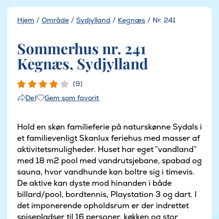
Hjem
/
Område
/
Sydjylland
/
Kegnæs
/
Nr. 241
Sommerhus nr. 241
Kegnæs, Sydjylland
(9)
Gem som favorit
Del
Hold en skøn familieferie på naturskønne Sydals i
et familievenligt Skanlux feriehus med masser af
aktivitetsmuligheder. Huset har eget ”vandland”
med 18 m2 pool med vandrutsjebane, spabad og
sauna, hvor vandhunde kan boltre sig i timevis.
De aktive kan dyste mod hinanden i både
billard/pool, bordtennis, Playstation 3 og dart. I
det imponerende opholdsrum er der indrettet
spisepladser til 16 personer, køkken og stor