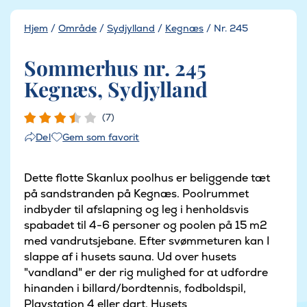
Hjem
/
Område
/
Sydjylland
/
Kegnæs
/
Nr. 245
Sommerhus nr. 245
Kegnæs, Sydjylland
(7)
Gem som favorit
Del
Dette flotte Skanlux poolhus er beliggende tæt
på sandstranden på Kegnæs. Poolrummet
indbyder til afslapning og leg i henholdsvis
spabadet til 4-6 personer og poolen på 15 m2
med vandrutsjebane. Efter svømmeturen kan I
slappe af i husets sauna. Ud over husets
"vandland" er der rig mulighed for at udfordre
hinanden i billard/bordtennis, fodboldspil,
Playstation 4 eller dart. Husets