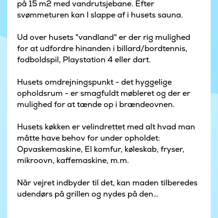
på 15 m2 med vandrutsjebane. Efter
svømmeturen kan I slappe af i husets sauna.
Ud over husets "vandland" er der rig mulighed
for at udfordre hinanden i billard/bordtennis,
fodboldspil, Playstation 4 eller dart.
Husets omdrejningspunkt - det hyggelige
opholdsrum - er smagfuldt møbleret og der er
mulighed for at tænde op i brændeovnen.
Husets køkken er velindrettet med alt hvad man
måtte have behov for under opholdet:
Opvaskemaskine, El komfur, køleskab, fryser,
mikroovn, kaffemaskine, m.m.
Når vejret indbyder til det, kan maden tilberedes
udendørs på grillen og nydes på den
overdækkede terrasse, hvor der selvfølgelig er
havemøbler.