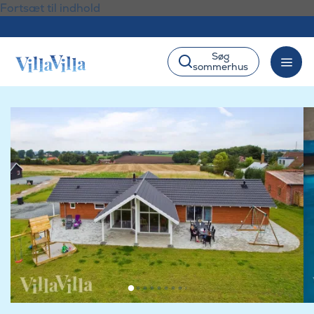
Fortsæt til indhold
Søg
sommerhus