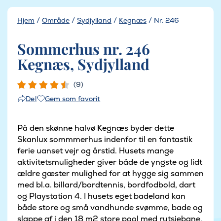
Hjem
/
Område
/
Sydjylland
/
Kegnæs
/
Nr. 246
Sommerhus nr. 246
Kegnæs, Sydjylland
(9)
Gem som favorit
Del
På den skønne halvø Kegnæs byder dette
Skanlux sommmerhus indenfor til en fantastik
ferie uanset vejr og årstid. Husets mange
aktivitetsmuligheder giver både de yngste og lidt
ældre gæster mulighed for at hygge sig sammen
med bl.a. billard/bordtennis, bordfodbold, dart
og Playstation 4. I husets eget badeland kan
både store og små vandhunde svømme, bade og
slappe af i den 18 m2 store pool med rutsjebane,