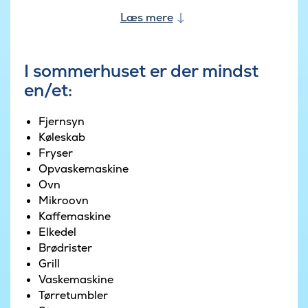
adgang til den store terrasse, hvor sommeren
Læs mere
kan nydes i gode havemøbler eller grilles en god
middag på den store Weber gasgrill. På den
store naturgrund kan børnene spille fodbold eller
I sommerhuset er der mindst
lege i sandkassen eller gyngerne.
en/et:
Ved huset finder I en ladestander til elbiler
Fjernsyn
Køleskab
Fryser
Opvaskemaskine
Ovn
Mikroovn
Kaffemaskine
Elkedel
Brødrister
Grill
Vaskemaskine
Tørretumbler