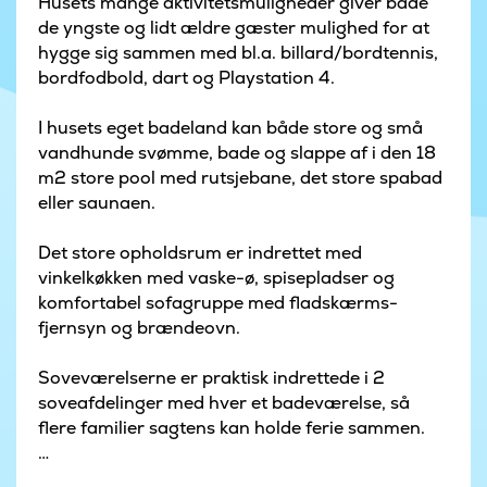
Husets mange aktivitetsmuligheder giver både
de yngste og lidt ældre gæster mulighed for at
hygge sig sammen med bl.a. billard/bordtennis,
bordfodbold, dart og Playstation 4.
I husets eget badeland kan både store og små
vandhunde svømme, bade og slappe af i den 18
m2 store pool med rutsjebane, det store spabad
eller saunaen.
Det store opholdsrum er indrettet med
vinkelkøkken med vaske-ø, spisepladser og
komfortabel sofagruppe med fladskærms-
fjernsyn og brændeovn.
Soveværelserne er praktisk indrettede i 2
soveafdelinger med hver et badeværelse, så
flere familier sagtens kan holde ferie sammen.
Der er fra både opholdsrum og aktivitetsrum