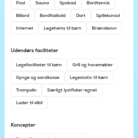
Pool
Sauna
Spabad
Bordtennis
Billard
Bordfodbold
Dart
Spillekonsol
Internet
Legehems til børn
Brændeovn
Udendørs faciliteter
Legefaciliteter til børn
Grill og havemøbler
Gynge og sandkasse
Legestativ til børn
Trampolin
Særligt lystfisker-egnet
Lader til elbil
Koncepter