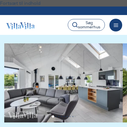
Fortsæt til indhold
Søg
sommerhus