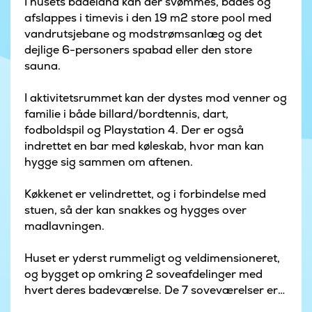
I husets badeland kan der svømmes, bades og
afslappes i timevis i den 19 m2 store pool med
vandrutsjebane og modstrømsanlæg og det
dejlige 6-personers spabad eller den store
sauna.
I aktivitetsrummet kan der dystes mod venner og
familie i både billard/bordtennis, dart,
fodboldspil og Playstation 4. Der er også
indrettet en bar med køleskab, hvor man kan
hygge sig sammen om aftenen.
Køkkenet er velindrettet, og i forbindelse med
stuen, så der kan snakkes og hygges over
madlavningen.
Huset er yderst rummeligt og veldimensioneret,
og bygget op omkring 2 soveafdelinger med
hvert deres badeværelse. De 7 soveværelser er
velindrettet med kvalitetsmadrasser fra