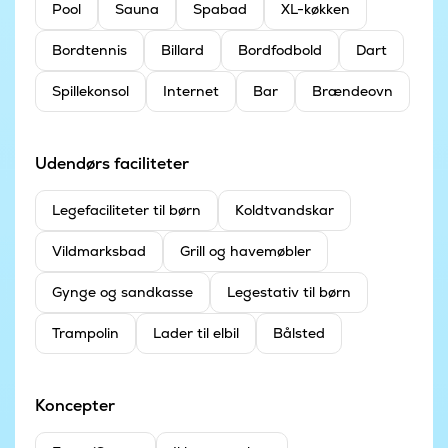
Pool
Sauna
Spabad
XL-køkken
Bordtennis
Billard
Bordfodbold
Dart
Spillekonsol
Internet
Bar
Brændeovn
Udendørs faciliteter
Legefaciliteter til børn
Koldtvandskar
Vildmarksbad
Grill og havemøbler
Gynge og sandkasse
Legestativ til børn
Trampolin
Lader til elbil
Bålsted
Koncepter