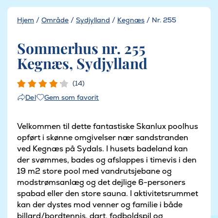
Hjem
/
Område
/
Sydjylland
/
Kegnæs
/
Nr. 255
Sommerhus nr. 255
Kegnæs, Sydjylland
(14)
Gem som favorit
Del
Velkommen til dette fantastiske Skanlux poolhus
opført i skønne omgivelser nær sandstranden
ved Kegnæs på Sydals. I husets badeland kan
der svømmes, bades og afslappes i timevis i den
19 m2 store pool med vandrutsjebane og
modstrømsanlæg og det dejlige 6-personers
spabad eller den store sauna. I aktivitetsrummet
kan der dystes mod venner og familie i både
billard/bordtennis, dart, fodboldspil og