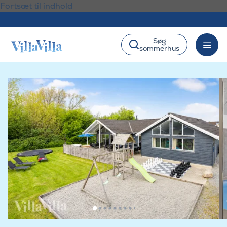
Fortsæt til indhold
Søg
sommerhus