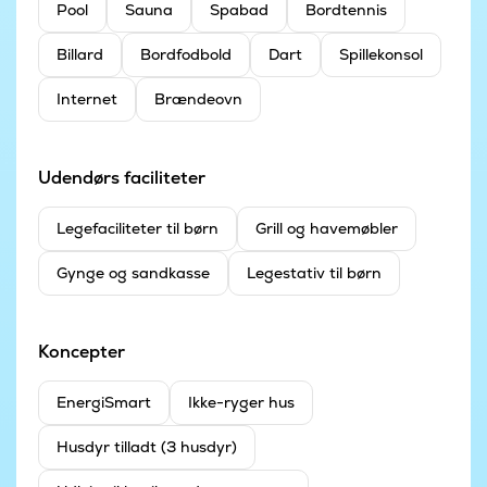
Pool
Sauna
Spabad
Bordtennis
Billard
Bordfodbold
Dart
Spillekonsol
Internet
Brændeovn
Udendørs faciliteter
Legefaciliteter til børn
Grill og havemøbler
Gynge og sandkasse
Legestativ til børn
Koncepter
EnergiSmart
Ikke-ryger hus
Husdyr tilladt (3 husdyr)