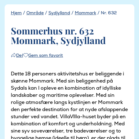
Hjem
/
Område
/
Sydjylland
/
Mommark
/
Nr. 632
Sommerhus nr. 632
Mommark, Sydjylland
Gem som favorit
Del
Dette 18 personers aktivitetshus er beliggende i
skønne Mommark. Med sin beliggenhed på
Sydals kan I opleve en kombination af idylliske
landskaber og maritime oplevelser. Med sin
rolige atmosfære langs kystlinjen er Mommark
den perfekte destination for at nyde afslappende
stunder ved vandet. VillaVIlla-huset byder på en
kombination af komfort og underholdning. Med
sine syv soveværelser, tre badeværelser og to
hyggelige hemse (ideelle til børn), er der plads til