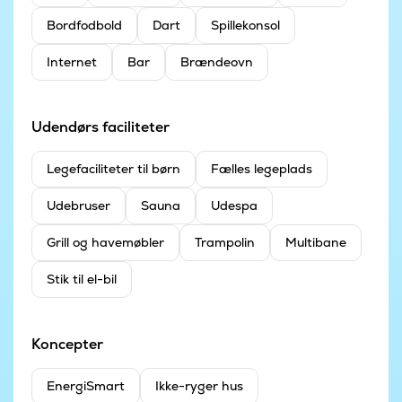
Bordfodbold
Dart
Spillekonsol
Internet
Bar
Brændeovn
Udendørs faciliteter
Legefaciliteter til børn
Fælles legeplads
Udebruser
Sauna
Udespa
Grill og havemøbler
Trampolin
Multibane
Stik til el-bil
Koncepter
EnergiSmart
Ikke-ryger hus