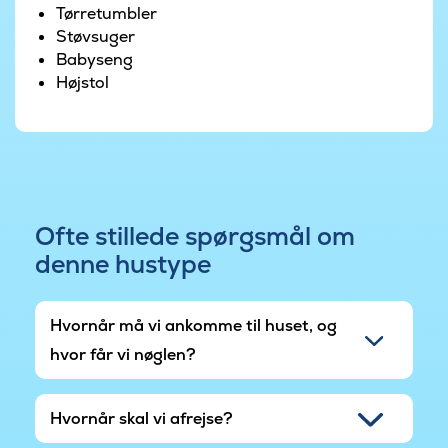
Tørretumbler
Ved området finder I også en stor multibane med
Støvsuger
piratskib og legeplads, til børn i alle aldre. Der er
Babyseng
borde og bænke, så de voksne kan snakke og
Højstol
nyde dagen, mens børnene udforsker det store
legeområde.
Der er ved huset stik til el-bil.
Ofte stillede spørgsmål om
denne hustype
Hvornår må vi ankomme til huset, og
hvor får vi nøglen?
Hvornår skal vi afrejse?