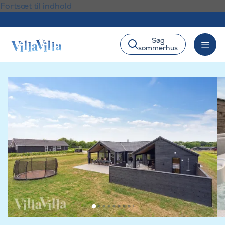
Fortsæt til indhold
Søg
sommerhus