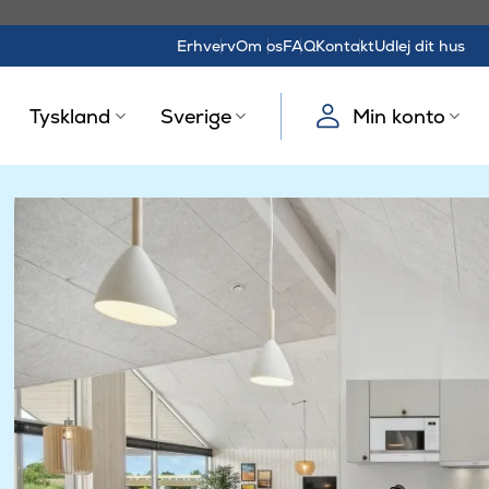
Erhverv
Om os
FAQ
Kontakt
Udlej dit hus
Tyskland
Sverige
Min konto