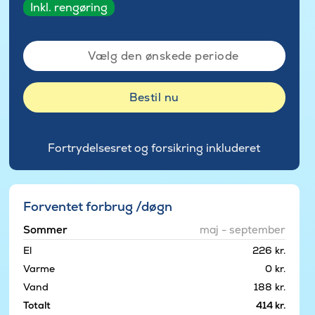
Inkl. rengøring
Vælg den ønskede periode
Bestil nu
Fortrydelsesret og forsikring inkluderet
Forventet forbrug /døgn
Sommer
maj - september
El
226 kr.
Varme
0 kr.
Vand
188 kr.
Totalt
414 kr.