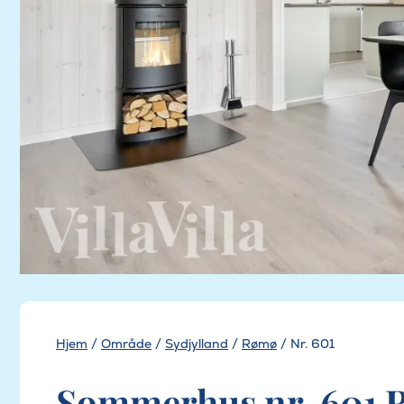
Hjem
/
Område
/
Sydjylland
/
Rømø
/
Nr. 601
Sommerhus nr. 601 R