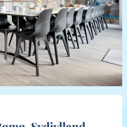
ømø, Sydjylland