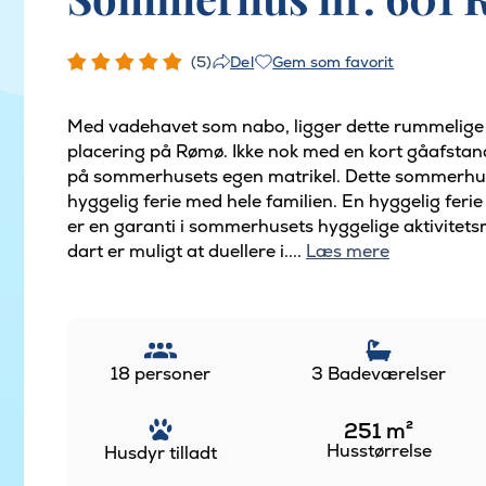
(5)
Gem som favorit
Del
Med vadehavet som nabo, ligger dette rummelig
placering på Rømø. Ikke nok med en kort gåafstand f
på sommerhusets egen matrikel. Dette sommerhus 
hyggelig ferie med hele familien. En hyggelig fe
er en garanti i sommerhusets hyggelige aktivitets
dart er muligt at duellere i....
Læs mere
18 personer
3 Badeværelser
251
m²
Husstørrelse
Husdyr tilladt