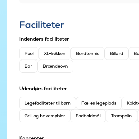
Faciliteter
Indendørs facilliteter
Pool
XL-køkken
Bordtennis
Billard
Bo
Bar
Brændeovn
Udendørs faciliteter
Legefaciliteter til børn
Fælles legeplads
Koldt
Grill og havemøbler
Fodboldmål
Trampolin
Koncepter