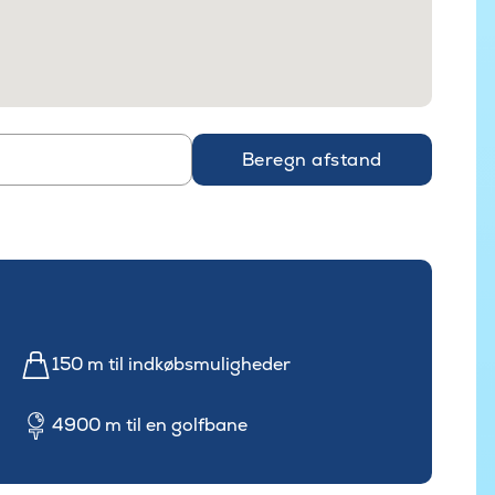
Beregn afstand
150 m til indkøbsmuligheder
4900 m til en golfbane