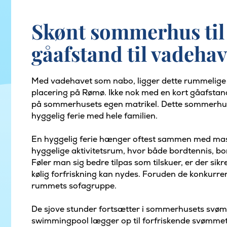
Skønt sommerhus til 
gåafstand til vadehav
Med vadehavet som nabo, ligger dette rummelig
placering på Rømø. Ikke nok med en kort gåafstand f
på sommerhusets egen matrikel. Dette sommerhus 
hyggelig ferie med hele familien.
En hyggelig ferie hænger oftest sammen med mass
hyggelige aktivitetsrum, hvor både bordtennis, bord
Føler man sig bedre tilpas som tilskuer, er der si
kølig forfriskning kan nydes. Foruden de konkurrere
rummets sofagruppe.
De sjove stunder fortsætter i sommerhusets svømm
swimmingpool lægger op til forfriskende svømme